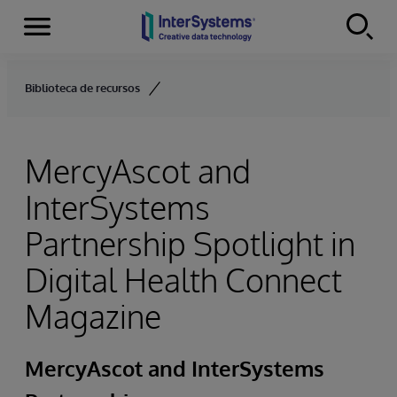
Menu
Skip to content
Biblioteca de recursos
MercyAscot and
InterSystems
Partnership Spotlight in
Digital Health Connect
Magazine
MercyAscot and InterSystems