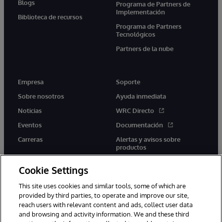
Blogs
Programa de Partners de
Implementación
Biblioteca de recursos
Programa de Partners
Tecnológicos
Partners de la nube
Empresa
Soporte
Sobre nosotros
Ayuda inmediata
Noticias
WRC Directo
Eventos
Documentación
Carreras
Alertas y avisos sobre
productos
Cookie Settings
This site uses cookies and similar tools, some of which are
provided by third parties, to operate and improve our site,
twitter
youtube
facebook
linkedin
reach users with relevant content and ads, collect user data
and browsing and activity information. We and these third