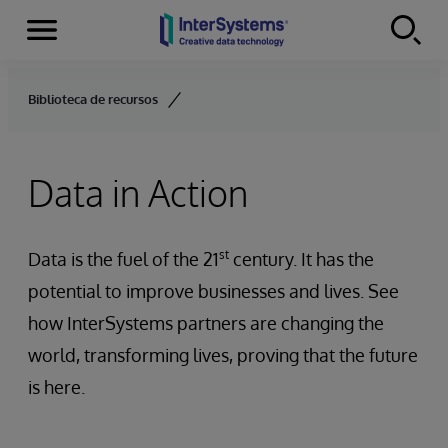
Menu
Skip to content
Biblioteca de recursos
Data in Action
st
Data is the fuel of the 21
century. It has the
potential to improve businesses and lives. See
how InterSystems partners are changing the
world, transforming lives, proving that the future
is here.