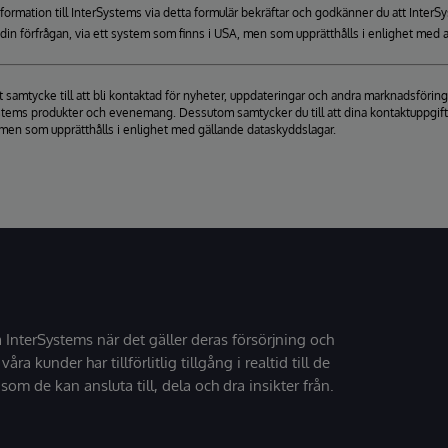
formation till InterSystems via detta formulär bekräftar och godkänner du att Inte
a din förfrågan, via ett system som finns i USA, men som upprätthålls i enlighet med a
itt samtycke till att bli kontaktad för nyheter, uppdateringar och andra marknadsfö
stems produkter och evenemang. Dessutom samtycker du till att dina kontaktuppgifter 
men som upprätthålls i enlighet med gällande dataskyddslagar.
å InterSystems när det gäller deras försörjning och
 våra kunder har tillförlitlig tillgång i realtid till de
som de kan ansluta till, dela och dra insikter från.