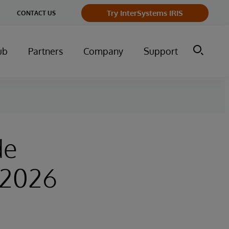
ge
Try InterSystems IRIS
CONTACT US
ry
ub
Partners
Company
Support
de
–2026