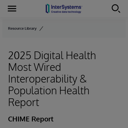
Menu
Skip to content
Resource Library
2025 Digital Health
Most Wired
Interoperability &
Population Health
Report
CHIME Report