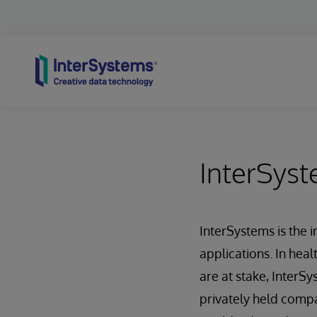
Skip to content
InterSys
InterSystems is the 
applications. In hea
are at stake, InterS
privately held comp