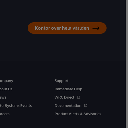
Kontor över hela världen
ompany
Support
bout Us
Immediate Help
ews
WRC Direct
nterSystems Events
Documentation
areers
Product Alerts & Advisories