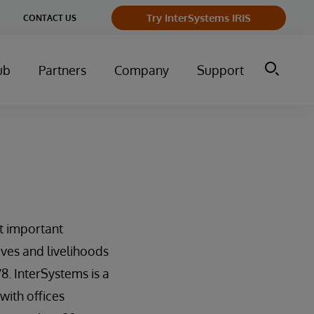
ge
Try InterSystems IRIS
CONTACT US
ry
ub
Partners
Company
Support
t important
ives and livelihoods
8. InterSystems is a
ith offices