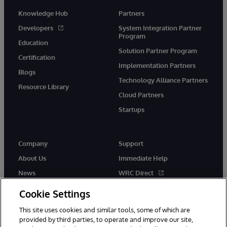
Knowledge Hub
Partners
Developers
System Integration Partner
Program
Education
Solution Partner Program
Certification
Implementation Partners
Blogs
Technology Alliance Partners
Resource Library
Cloud Partners
Startups
Company
Support
About Us
Immediate Help
News
WRC Direct
InterSystems Events
Documentation
Cookie Settings
Careers
Product Alerts & Advisories
This site uses cookies and similar tools, some of which are
provided by third parties, to operate and improve our site,