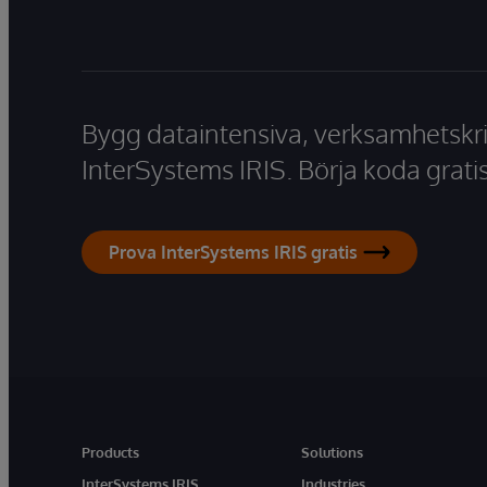
Bygg dataintensiva, verksamhetskri
InterSystems IRIS. Börja koda gratis
Prova InterSystems IRIS gratis
Products
Solutions
InterSystems IRIS
Industries