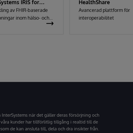
Systems IRIS for
HealthShare
th
ling av FHIR-baserade
Avancerad plattform för
pningar inom hälso- och
interoperabilitet
rden. Avancerad
perabilitet. Makalös
het. Massiv skala.
å InterSystems när det gäller deras försörjning och
 våra kunder har tillförlitlig tillgång i realtid till de
som de kan ansluta till, dela och dra insikter från.