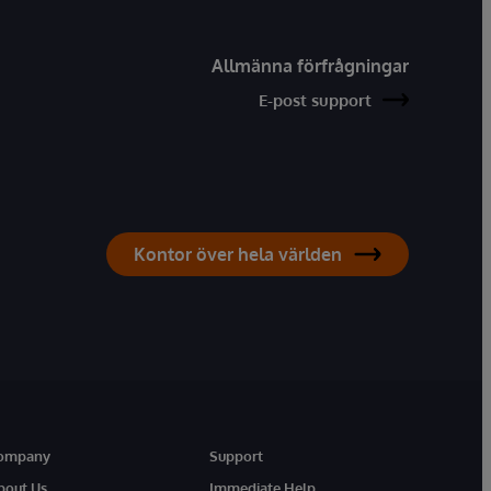
Allmänna förfrågningar
E-post support
Kontor över hela världen
ompany
Support
bout Us
Immediate Help