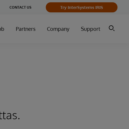
ge
Try InterSystems IRIS
CONTACT US
ry
ub
Partners
Company
Support
ttas.