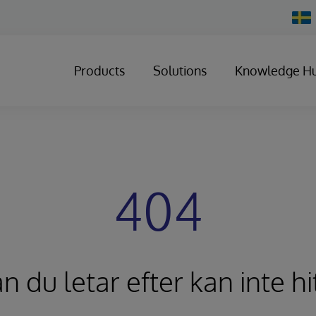
Chan
Count
Products
Solutions
Knowledge H
404
n du letar efter kan inte hi