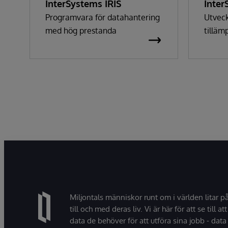
InterSystems IRIS
Inter
Heal
Programvara för datahantering
Utveck
med hög prestanda
tilläm
sjukvå
intero
hastig
Miljontals människor runt om i världen litar p
till och med deras liv. Vi är här för att se till att
data de behöver för att utföra sina jobb - data 