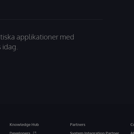
tiska applikationer med
 idag.
Knowledge Hub
Partners
C
Developers
System Integration Partner
A