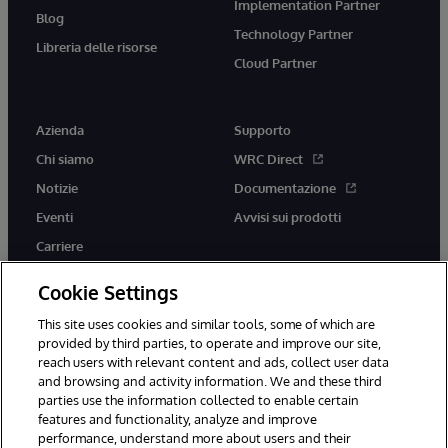
Implementation Partner
Blog
Technology Partner
Libreria delle risorse
Cloud Partner
Azienda
Supporto
Chi siamo
WRC Direct
Notizie
Documentazione
Eventi
Avvisi sui prodotti
Carriere
Cookie Settings
This site uses cookies and similar tools, some of which are
provided by third parties, to operate and improve our site,
twitter
youtube
facebook
linkedin
reach users with relevant content and ads, collect user data
and browsing and activity information. We and these third
parties use the information collected to enable certain
features and functionality, analyze and improve
performance, understand more about users and their
© 1996-2026 InterSystems Corporation, Boston, MA. Tutti i diritti