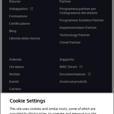
Risorse
Partner
Sviluppatori
Programma partner per
l'integrazione dei sistemi
Formazione
Programma Solution Partner
Certificazione
Implementation Partner
Blog
Technology Partner
Libreria delle risorse
Cloud Partner
Azienda
Supporto
Chi siamo
WRC Direct
Notizie
Documentazione
Eventi
Avvisi sui prodotti
Carriere
Cookie Settings
This site uses cookies and similar tools, some of which are
provided by third parties, to operate and improve our site,