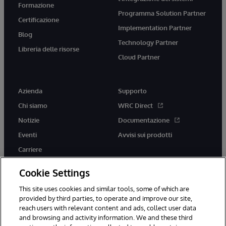
Formazione
Programma Solution Partner
Certificazione
Implementation Partner
Blog
Technology Partner
Libreria delle risorse
Cloud Partner
Azienda
Supporto
Chi siamo
WRC Direct
Notizie
Documentazione
Eventi
Avvisi sui prodotti
Carriere
Cookie Settings
This site uses cookies and similar tools, some of which are
provided by third parties, to operate and improve our site,
twitter
youtube
facebook
linkedin
reach users with relevant content and ads, collect user data
and browsing and activity information. We and these third