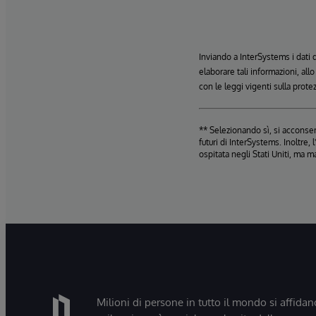
Inviando a InterSystems i dati
elaborare tali informazioni, all
con le leggi vigenti sulla prote
** Selezionando sì, si acconsent
futuri di InterSystems. Inoltre
ospitata negli Stati Uniti, ma m
Milioni di persone in tutto il mondo si affidan