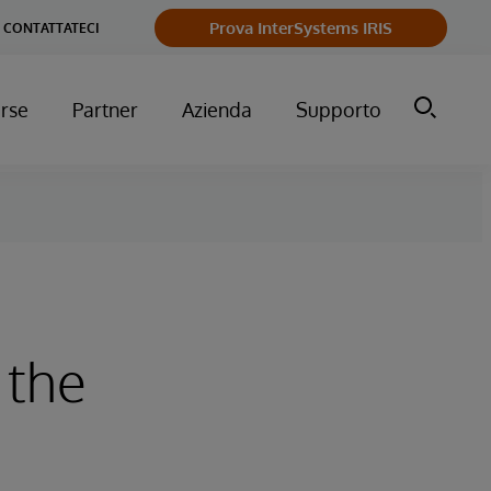
Prova InterSystems IRIS
CONTATTATECI
orse
Partner
Azienda
Supporto
 the