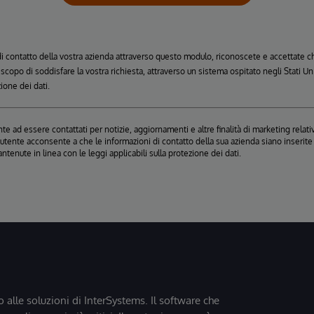
 di contatto della vostra azienda attraverso questo modulo, riconoscete e accettate
o scopo di soddisfare la vostra richiesta, attraverso un sistema ospitato negli Stati 
zione dei dati.
e ad essere contattati per notizie, aggiornamenti e altre finalità di marketing relativ
, l'utente acconsente a che le informazioni di contatto della sua azienda siano inseri
antenute in linea con le leggi applicabili sulla protezione dei dati.
o alle soluzioni di InterSystems. Il software che