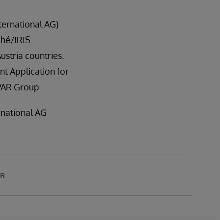
ternational AG)
ché/IRIS
stria countries.
t Application for
SPAR Group.
rnational AG
OR