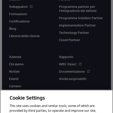
Sviluppatori
Programma partner per
l'integrazione dei sistemi
Formazione
Programma Solution Partner
Certificazione
Implementation Partner
Blog
Technology Partner
Libreria delle risorse
Cloud Partner
Azienda
Supporto
Chi siamo
WRC Direct
Notizie
Documentazione
Eventi
Avvisi sui prodotti
Carriere
Cookie Settings
This site uses cookies and similar tools, some of which are
provided by third parties, to operate and improve our site,