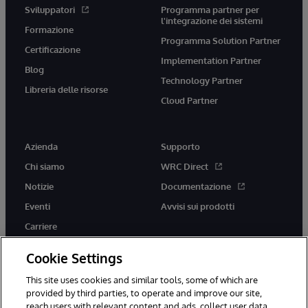
Sviluppatori
Programma partner per
l'integrazione dei sistemi
Formazione
Programma Solution Partner
Certificazione
Implementation Partner
Blog
Technology Partner
Libreria delle risorse
Cloud Partner
Azienda
Supporto
Chi siamo
WRC Direct
Notizie
Documentazione
Eventi
Avvisi sui prodotti
Carriere
Cookie Settings
This site uses cookies and similar tools, some of which are
provided by third parties, to operate and improve our site,
twitter
youtube
facebook
linkedin
reach users with relevant content and ads, collect user data