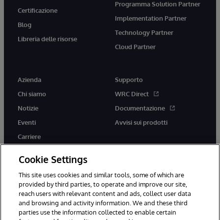
Programma Solution Partner
Certificazione
Implementation Partner
Blog
Technology Partner
Libreria delle risorse
Cloud Partner
Azienda
Supporto
Chi siamo
WRC Direct
Notizie
Documentazione
Eventi
Avvisi sui prodotti
Carriere
Cookie Settings
This site uses cookies and similar tools, some of which are
provided by third parties, to operate and improve our site,
twitter
youtube
facebook
linkedin
reach users with relevant content and ads, collect user data
and browsing and activity information. We and these third
parties use the information collected to enable certain