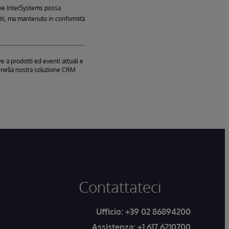
 che InterSystems possa
Uniti, ma mantenuto in conformità
e a prodotti ed eventi attuali e
te nella nostra soluzione CRM
Contattateci
Ufficio:
+39 02 86894200
Assistenza:
+1 617 6210700