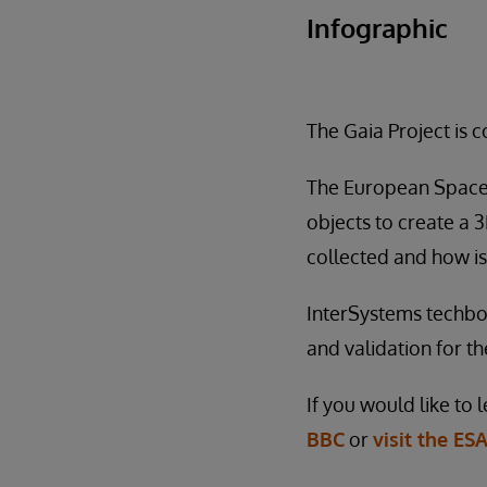
Infographic
The Gaia Project is 
The European Space A
objects to create a 
collected and how is
InterSystems techbol
and validation for the
If you would like to
BBC
or
visit the ESA