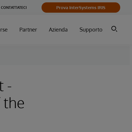
Prova InterSystems IRIS
CONTATTATECI
orse
Partner
Azienda
Supporto
 -
 the