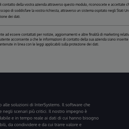
 di contatto della vostra azienda attraverso questo modulo, riconoscete e accettate
o scopo di soddisfare la vostra richiesta, attraverso un sistema ospitato negli Stati 
zione dei dati.
e ad essere contattati per notizie, aggiornamenti e altre finalità di marketing relativ
, l'utente acconsente a che le informazioni di contatto della sua azienda siano inseri
antenute in linea con le leggi applicabili sulla protezione dei dati.
o alle soluzioni di InterSystems. Il software che
 negli scenari più critici. Il nostro impegno è
dabile e in tempo reale ai dati di cui hanno bisogno
bili, da condividere e da cui trarre valore e