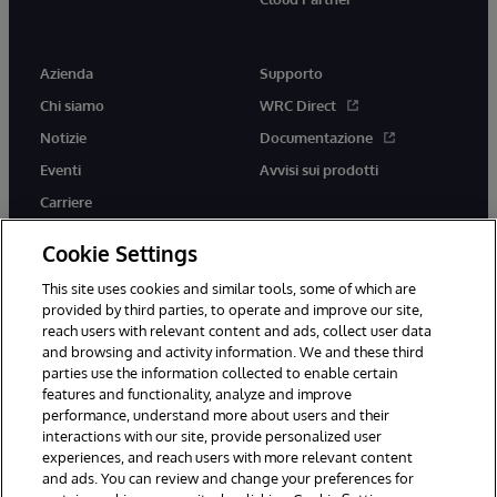
Azienda
Supporto
Chi siamo
WRC Direct
Notizie
Documentazione
Eventi
Avvisi sui prodotti
Carriere
Cookie Settings
This site uses cookies and similar tools, some of which are
provided by third parties, to operate and improve our site,
twitter
youtube
facebook
linkedin
reach users with relevant content and ads, collect user data
and browsing and activity information. We and these third
parties use the information collected to enable certain
features and functionality, analyze and improve
performance, understand more about users and their
© 1996-2026 InterSystems Corporation, Boston, MA. Tutti i diritti
interactions with our site, provide personalized user
riservati.
experiences, and reach users with more relevant content
Avvisi/Termini e Condizioni
Dichiarazione sulla privacy
Garanzia
and ads. You can review and change your preferences for
Accessibilità