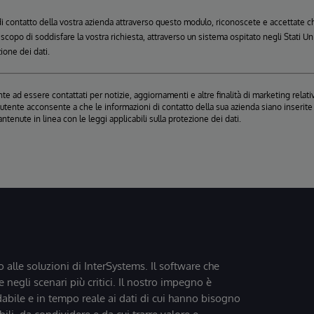
 di contatto della vostra azienda attraverso questo modulo, riconoscete e accettate
o scopo di soddisfare la vostra richiesta, attraverso un sistema ospitato negli Stati 
zione dei dati.
e ad essere contattati per notizie, aggiornamenti e altre finalità di marketing relativ
, l'utente acconsente a che le informazioni di contatto della sua azienda siano inseri
antenute in linea con le leggi applicabili sulla protezione dei dati.
o alle soluzioni di InterSystems. Il software che
 negli scenari più critici. Il nostro impegno è
dabile e in tempo reale ai dati di cui hanno bisogno