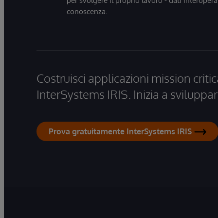
per svolgere il proprio lavoro - dati interopera
conoscenza.
Costruisci applicazioni mission critic
InterSystems IRIS. Inizia a sviluppar
Prova gratuitamente InterSystems IRIS