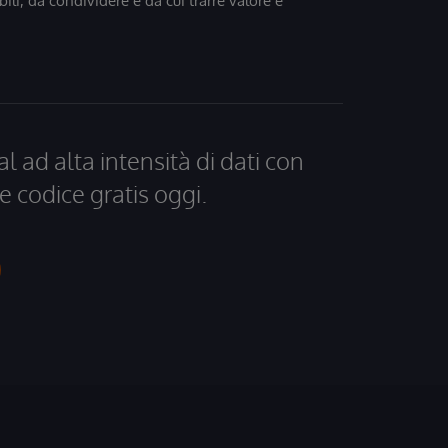
bili, da condividere e da cui trarre valore e
al ad alta intensità di dati con
e codice gratis oggi.