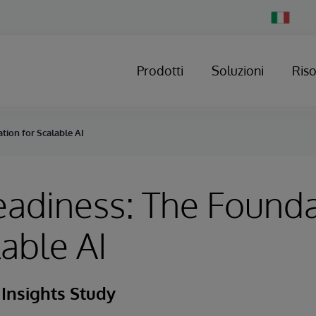
Change
Country
Prodotti
Soluzioni
Ris
tion for Scalable AI
adiness: The Founda
lable AI
Insights Study