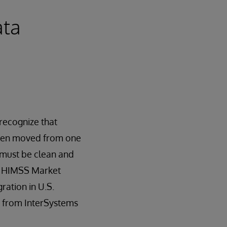
ata
recognize that
been moved from one
t must be clean and
t. HIMSS Market
ration in U.S.
er from InterSystems