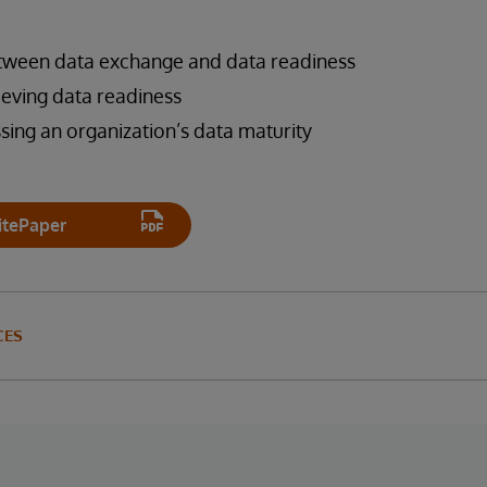
etween data exchange and data readiness
ieving data readiness
ssing an organization’s data maturity
tePaper
CES