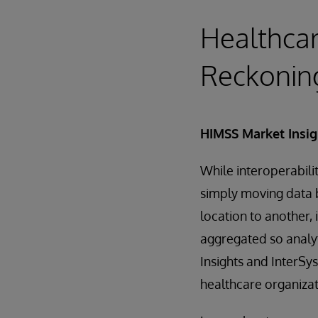
Healthcar
Reckonin
HIMSS Market Insig
While interoperabili
simply moving data 
location to another,
aggregated so analyt
Insights and InterSy
healthcare organizat