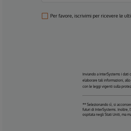
Per favore, iscrivimi per ricevere le u
Inviando a InterSystems i dati
elaborare tali informazioni, all
con le leggi vigenti sulla prote
** Selezionando sì, si acconsent
futuri di InterSystems. Inoltre
ospitata negli Stati Uniti, ma m