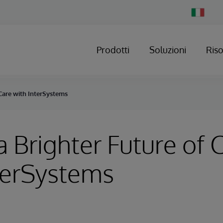
Change
Country
Prodotti
Soluzioni
Ris
 Care with InterSystems
a Brighter Future of 
terSystems