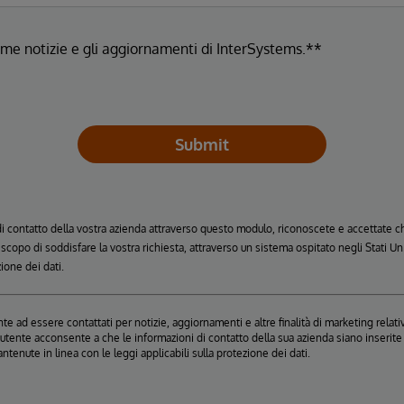
ltime notizie e gli aggiornamenti di InterSystems.**
Submit
 di contatto della vostra azienda attraverso questo modulo, riconoscete e accettate
o scopo di soddisfare la vostra richiesta, attraverso un sistema ospitato negli Stati 
zione dei dati.
e ad essere contattati per notizie, aggiornamenti e altre finalità di marketing relativ
, l'utente acconsente a che le informazioni di contatto della sua azienda siano inseri
antenute in linea con le leggi applicabili sulla protezione dei dati.