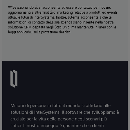
** Selezionando sì, si acconsente ad essere contattati per notizie,
aggiornamenti e altre finalità di marketing relative a prodotti ed eventi
attuali e futuri di InterSystems. Inoltre, l'utente acconsente a che le
informazioni di contatto della sua azienda siano inserite nella nostra
soluzione CRM ospitata negli Stati Uniti, ma mantenute in linea con le
leggi applicabili sulla protezione dei dati.
Milioni di persone in tutto il mondo si affidano alle
soluzioni di InterSystems. Il software che sviluppiamo è
cruciale per la vita delle persone negli scenari più
critici. Il nostro impegno è garantire che i clienti