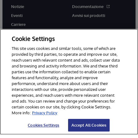
Notizie
Documentazione
Eventi
Avvisi sui prodotti
Carriere
Cookie Settings
This site uses cookies and similar tools, some of which are
provided by third parties, to operate and improve our site,
twitter
youtube
facebook
linkedin
reach users with relevant content and ads, collect user data
and browsing and activity information. We and these third
parties use the information collected to enable certain
features and functionality, analyze and improve
performance, understand more about users and their
© 1996-2026 InterSystems Corporation, Boston, MA. Tutti i diritti
riservati.
interactions with our site, provide personalized user
experiences, and reach users with more relevant content
Avvisi/Termini e Condizioni
Dichiarazione sulla privacy
Garanzia
and ads. You can review and change your preferences for
Accessibilità
certain cookies on our site, by clicking Cookie Settings.
More info:
Privacy Policy
Cookies Settings
Accept All Cookies