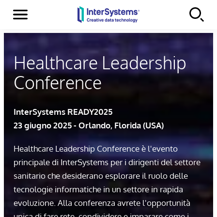
Menu
Skip to content
Healthcare Leadership
Conference
InterSystems READY2025
23 giugno 2025 - Orlando, Florida (USA)
Healthcare Leadership Conference è l'evento
principale di InterSystems per i dirigenti del settore
sanitario che desiderano esplorare il ruolo delle
tecnologie informatiche in un settore in rapida
evoluzione. Alla conferenza avrete l'opportunità
unica di fare rete, condividere e imparare come i