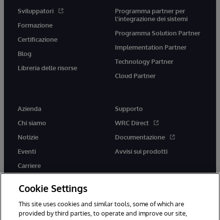
Sviluppatori
Programma partner per
l'integrazione dei sistemi
Formazione
Programma Solution Partner
Certificazione
Implementation Partner
Blog
Technology Partner
Libreria delle risorse
Cloud Partner
Azienda
Supporto
Chi siamo
WRC Direct
Notizie
Documentazione
Eventi
Avvisi sui prodotti
Carriere
Cookie Settings
This site uses cookies and similar tools, some of which are
provided by third parties, to operate and improve our site,
twitter
youtube
facebook
linkedin