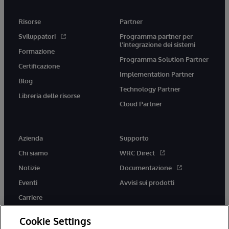
Risorse
Partner
Sviluppatori
Programma partner per
l'integrazione dei sistemi
Formazione
Programma Solution Partner
Certificazione
Implementation Partner
Blog
Technology Partner
Libreria delle risorse
Cloud Partner
Azienda
Supporto
Chi siamo
WRC Direct
Notizie
Documentazione
Eventi
Avvisi sui prodotti
Carriere
Cookie Settings