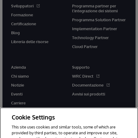
Sviluppatori
Programma partner per
l'integrazione dei sistemi
Formazione
Programma Solution Partner
Certificazione
Implementation Partner
Blog
Technology Partner
Libreria delle risorse
Cloud Partner
Azienda
Supporto
Chi siamo
WRC Direct
Notizie
Documentazione
Eventi
Avvisi sui prodotti
Carriere
Cookie Settings
This site uses cookies and similar tools, some of which are
provided by third parties, to operate and improve our site,
twitter
youtube
facebook
linkedin