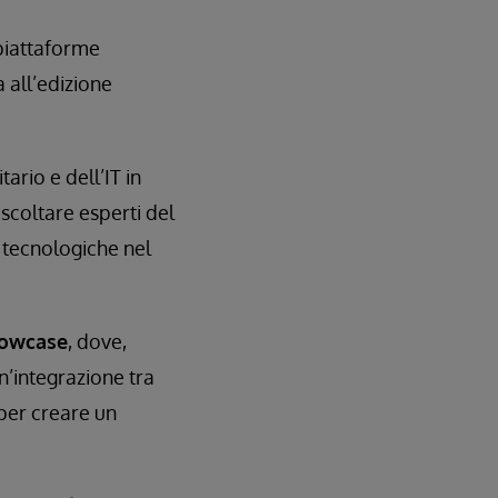
piattaforme
a all’edizione
ario e dell’IT in
scoltare esperti del
i tecnologiche nel
howcase
, dove,
un’integrazione tra
, per creare un