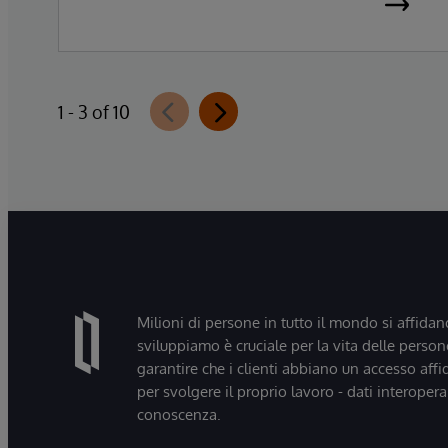
importanti al mondo, ha annunciato oggi la
disponibilità generale diInterSystems Data
Studio™ AI Assistant, una nuova estensione
di InterSystems Data Studio basata
1 - 3 of 10
sull’intelligenza artificiale generativa. La
soluzione consente alle organizzazioni di
comprendere, esplorare, interrogare e
visualizzare più facilmente i propri dati
attraverso interazioni in linguaggio
naturale.
Milioni di persone in tutto il mondo si affidan
sviluppiamo è cruciale per la vita delle persone
garantire che i clienti abbiano un accesso affi
per svolgere il proprio lavoro - dati interopera
conoscenza.