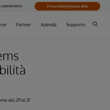
Prova InterSystems IRIS
CONTATTATECI
orse
Partner
Azienda
Supporto
tems
ilità
ma dal 29 al 31