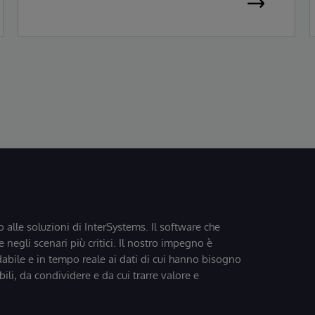
Leader nel Magic Quadrant™ Gartner®
2026 per le soluzioni di Enterprise
Electronic Health Records.
o alle soluzioni di InterSystems. Il software che
 negli scenari più critici. Il nostro impegno è
dabile e in tempo reale ai dati di cui hanno bisogno
bili, da condividere e da cui trarre valore e