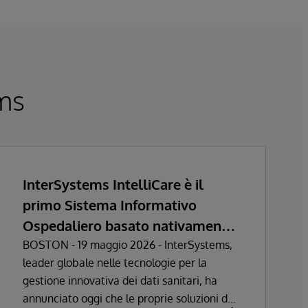
ems
InterSystems IntelliCare è il
primo Sistema Informativo
Ospedaliero basato nativamente
sull’Intelligenza Artificiale a
BOSTON - 19 maggio 2026 - InterSystems,
leader globale nelle tecnologie per la
ottenere la certificazione come
gestione innovativa dei dati sanitari, ha
Dispositivo Medico nell’Unione
annunciato oggi che le proprie soluzioni di