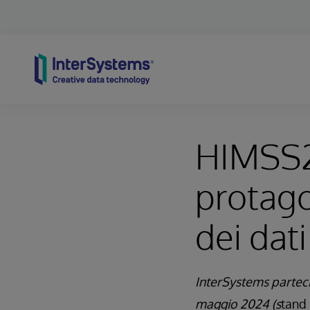
Skip to content
HIMSS2
protago
dei dat
InterSystems parteci
maggio 2024 (s
tand 