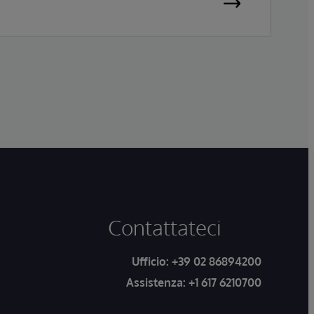
Europea
Sistema Informativo Ospedaliero hanno
ottenuto la certificazione come dispositivi
medici di Classe IIa ai sensi del Medical
Device Regulation (MDR), la normativa
europea che disciplina i dispositivi medici
nell’Unione Europea (Regolamento UE
2017/745).
Contattateci
Ufficio:
+39 02 86894200
Assistenza:
+1 617 6210700