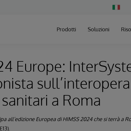
Change
Country
Prodotti
Soluzioni
Ris
4 Europe: InterSys
nista sull’interoperab
i sanitari a Roma
pa all’edizione Europea di HIMSS 2024 che si terrà a Ro
E13).