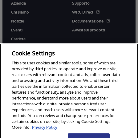
Azienda
Supporto
Chi siamo
WRC Direct
Notizie
Documentazione
Eventi
Avvisi sui prodotti
Carriere
Cookie Settings
This site uses cookies and similar tools, some of which are
provided by third parties, to operate and improve our site,
twitter
youtube
facebook
linkedin
reach users with relevant content and ads, collect user data
and browsing and activity information. We and these third
parties use the information collected to enable certain
features and functionality, analyze and improve
performance, understand more about users and their
© 1996-2026 InterSystems Corporation, Boston, MA. Tutti i diritti
riservati.
interactions with our site, provide personalized user
experiences, and reach users with more relevant content
Avvisi/Termini e Condizioni
Dichiarazione sulla privacy
Garanzia
and ads. You can review and change your preferences for
Accessibilità
certain cookies on our site, by clicking Cookie Settings.
More info:
Privacy Policy