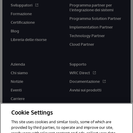
Sviluppatori
Programma partner per
l'integrazione dei sistemi
Formazione
Programma Solution Partner
Certificazione
Implementation Partner
Blog
Technology Partner
Libreria delle risorse
Cloud Partner
Azienda
Supporto
Chi siamo
WRC Direct
Notizie
Documentazione
Eventi
Avvisi sui prodotti
Carriere
Cookie Settings
This site uses cookies and similar tools, some of which are
provided by third parties, to operate and improve our site,
twitter
youtube
facebook
linkedin