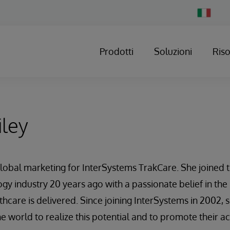
Change
Country
Prodotti
Soluzioni
Ris
iley
global marketing for InterSystems TrakCare. She joined 
y industry 20 years ago with a passionate belief in the p
hcare is delivered. Since joining InterSystems in 2002, 
 world to realize this potential and to promote their a