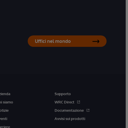
Uffici nel mondo
zienda
Supporto
hi siamo
WRC Direct
otizie
Documentazione
venti
Avvisi sui prodotti
arriere