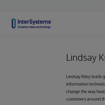
Skip to content
Lindsay K
Lindsay Kiley leads 
information technolog
change the way healt
customers around the