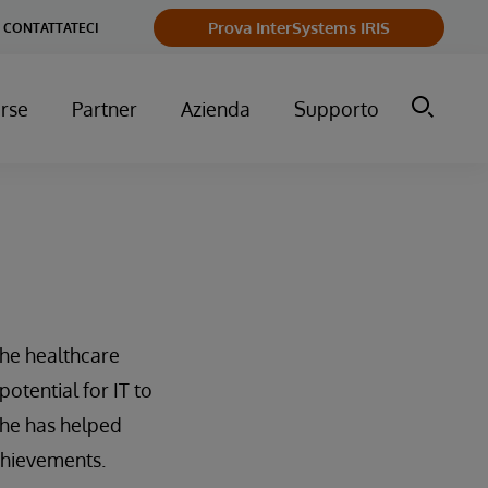
Prova InterSystems IRIS
CONTATTATECI
orse
Partner
Azienda
Supporto
the healthcare
otential for IT to
she has helped
chievements.