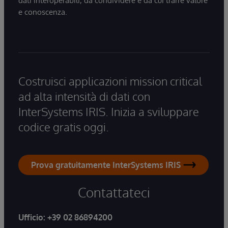
dati interoperabili, da condividere e da cui trarre valore
e conoscenza.
Costruisci applicazioni mission critical
ad alta intensità di dati con
InterSystems IRIS. Inizia a sviluppare
codice gratis oggi.
Prova gratuitamente InterSystems IRIS
Contattateci
Ufficio:
+39 02 86894200