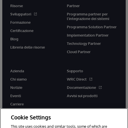
Risorse
Partner
Sviluppatori
Programma partner per
l'integrazione dei sistemi
Formazione
Programma Solution Partner
Certificazione
Implementation Partner
Blog
Technology Partner
Libreria delle risorse
Cloud Partner
Azienda
Supporto
Chi siamo
WRC Direct
Notizie
Documentazione
Eventi
Avvisi sui prodotti
Carriere
Cookie Settings
This site uses cookies and similar tools, some of which are