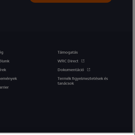
ég
Támogatás
ólunk
WRC Direct
írek
Dokumentáció
semények
Termék figyelmeztetések és
tanácsok
arrier