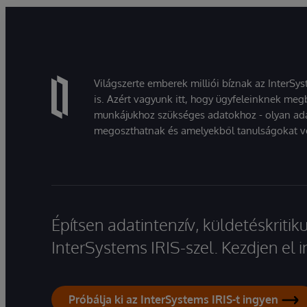
Világszerte emberek milliói bíznak az InterSy
is. Azért vagyunk itt, hogy ügyfeleinknek megb
munkájukhoz szükséges adatokhoz - olyan ad
megoszthatnak és amelyekből tanulságokat v
Építsen adatintenzív, küldetéskriti
InterSystems IRIS-szel. Kezdjen el
Próbálja ki az InterSystems IRIS-t ingyen