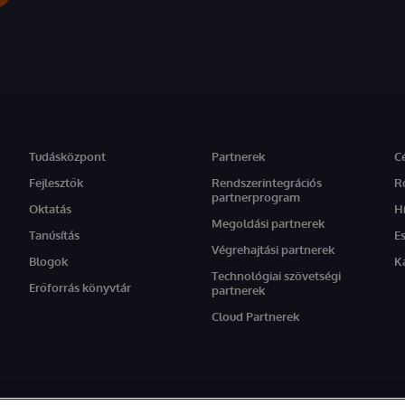
Tudásközpont
Partnerek
C
Fejlesztők
Rendszerintegrációs
R
partnerprogram
Oktatás
H
Megoldási partnerek
Tanúsítás
E
Végrehajtási partnerek
Blogok
K
Technológiai szövetségi
Erőforrás könyvtár
partnerek
Cloud Partnerek