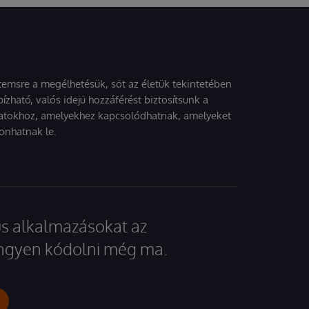
stemsre a megélhetésük, sőt az életük tekintetében
ízható, valós idejű hozzáférést biztosítsunk a
atokhoz, amelyekhez kapcsolódhatnak, amelyeket
onhatnak le.
kus alkalmazásokat az
 ingyen kódolni még ma.