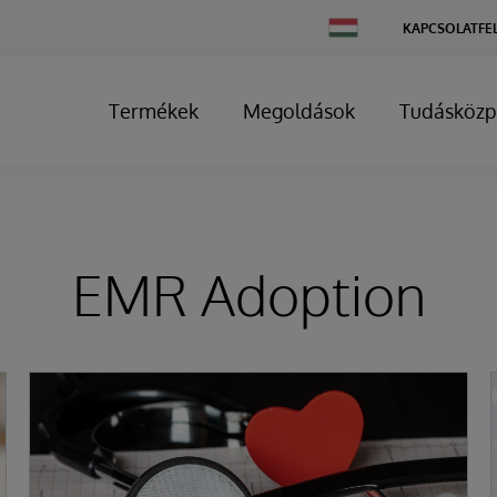
Change
KAPCSOLATFE
Country
Termékek
Megoldások
Tudásközp
EMR Adoption