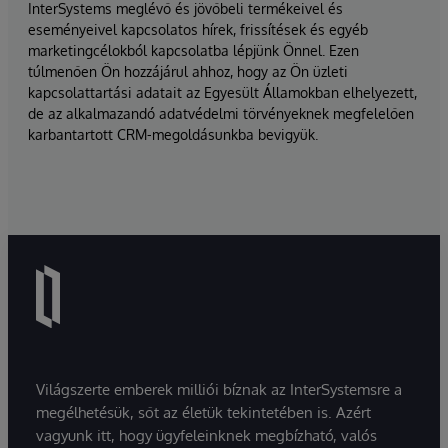
InterSystems meglévő és jövőbeli termékeivel és
eseményeivel kapcsolatos hírek, frissítések és egyéb
marketingcélokból kapcsolatba lépjünk Önnel. Ezen
túlmenően Ön hozzájárul ahhoz, hogy az Ön üzleti
kapcsolattartási adatait az Egyesült Államokban elhelyezett,
de az alkalmazandó adatvédelmi törvényeknek megfelelően
karbantartott CRM-megoldásunkba bevigyük.
Világszerte emberek milliói bíznak az InterSystemsre a
megélhetésük, sőt az életük tekintetében is. Azért
vagyunk itt, hogy ügyfeleinknek megbízható, valós