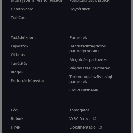
InterSystems IRIS for Health
Felhasználások Esetek
HealthShare
Ügyfélsiker
TrakCare
Tudásközpont
Partnerek
Fejlesztők
Rendszerintegrációs
partnerprogram
Oktatás
Megoldási partnerek
Tanúsítás
Végrehajtási partnerek
Blogok
Technológiai szövetségi
Erőforrás könyvtár
partnerek
Cloud Partnerek
Cég
Támogatás
Rólunk
WRC Direct
Hírek
Dokumentáció