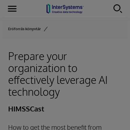
Menu
Skip to content
Erőforrás könyvtár
Prepare your
organization to
effectively leverage AI
technology
HIMSSCast
How to get the most benefit from