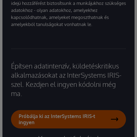
idejű hozzáférést biztosítsunk a munkájukhoz szükséges
adatokhoz - olyan adatokhoz, amelyekhez
kapcsolódhatnak, amelyeket megoszthatnak és
amelyekből tanulságokat vonhatnak le.
Építsen adatintenzív, küldetéskritikus
alkalmazásokat az InterSystems IRIS-
szel. Kezdjen el ingyen kódolni még
ma.
Próbálja ki az InterSystems IRIS-t
ingyen