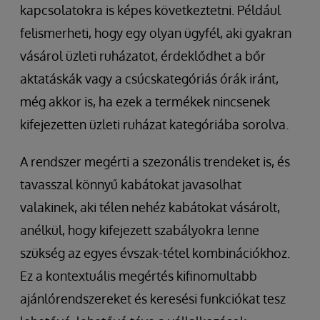
kapcsolatokra is képes következtetni. Például
felismerheti, hogy egy olyan ügyfél, aki gyakran
vásárol üzleti ruházatot, érdeklődhet a bőr
aktatáskák vagy a csúcskategóriás órák iránt,
még akkor is, ha ezek a termékek nincsenek
kifejezetten üzleti ruházat kategóriába sorolva.
A rendszer megérti a szezonális trendeket is, és
tavasszal könnyű kabátokat javasolhat
valakinek, aki télen nehéz kabátokat vásárolt,
anélkül, hogy kifejezett szabályokra lenne
szükség az egyes évszak-tétel kombinációkhoz.
Ez a kontextuális megértés kifinomultabb
ajánlórendszereket és keresési funkciókat tesz