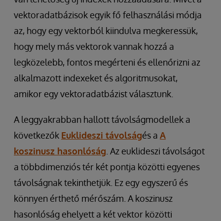
vektoradatbázisok egyik fő felhasználási módja
az, hogy egy vektorból kiindulva megkeressük,
hogy mely más vektorok vannak hozzá a
legközelebb, fontos megérteni és ellenőrizni az
alkalmazott indexeket és algoritmusokat,
amikor egy vektoradatbázist választunk.
A leggyakrabban hallott távolságmodellek a
következők
Euklideszi távolság
és a
A
koszinusz hasonlóság
. Az euklideszi távolságot
a többdimenziós tér két pontja közötti egyenes
távolságnak tekinthetjük. Ez egy egyszerű és
könnyen érthető mérőszám. A koszinusz
hasonlóság ehelyett a két vektor közötti