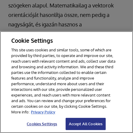
szögeken alapul. Matematikailag a vektorok
orientációját hasonlítja össze, nem pedig a
nagyságát, és igazán hasznos a
szövegelemzésben, ahol a dimenziók száma
Cookie Settings
magas. Ezeknek a metrikáknak az egyik
This site uses cookies and similar tools, some of which are
hátránya, hogy sok számítást igényelnek és
provided by third parties, to operate and improve our site,
reach users with relevant content and ads, collect user data
lassúak lehetnek.
and browsing and activity information. We and these third
parties use the information collected to enable certain
Kiderült, hogy a legközelebbi szomszédok
features and functionality, analyze and improve
performance, understand more about users and their
megközelítő megtalálása sokkal gyorsabb és
interactions with our site, provide personalized user
experiences, and reach users with more relevant content
majdnem ugyanolyan jó lehet. Ha a
and ads. You can review and change your preferences for
vektoradatbázis tartalmazza
Közelítő
certain cookies on our site, by clicking Cookie Settings.
More info:
Privacy Policy
legközelebbi szomszéd
keresést (ANNS), az
Cookies Settings
Accept All Cookies
annak a jele, hogy nagyon nagy skálán is jól fog