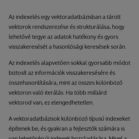
Az indexelés egy vektoradatbázisban a tárolt
vektorok rendszerezése és strukturálása, hogy
lehetővé tegye az adatok hatékony és gyors
visszakeresését a hasonlósági keresések során.
Az indexelés alapvetően sokkal gyorsabb módot
biztosít az információk visszakeresésére és
összehasonlítására, mint az összes különböző
vektoron való iterálás. Ha több milliárd
vektorod van, ez elengedhetetlen.
A vektoradatbázisok különböző típusú indexeket
építenek be, és gyakran a fejlesztők számára is
van lehetőség új indexek hozzáadására. Mivel a