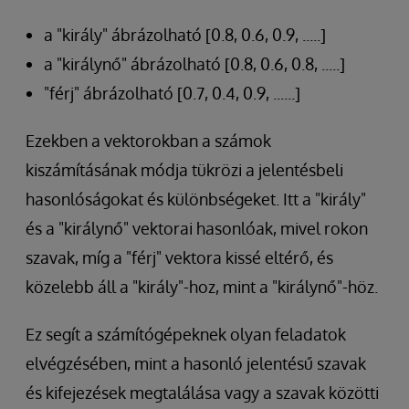
a "király" ábrázolható [0.8, 0.6, 0.9, .....]
a "királynő" ábrázolható [0.8, 0.6, 0.8, .....]
"férj" ábrázolható [0.7, 0.4, 0.9, ......]
Ezekben a vektorokban a számok
kiszámításának módja tükrözi a jelentésbeli
hasonlóságokat és különbségeket. Itt a "király"
és a "királynő" vektorai hasonlóak, mivel rokon
szavak, míg a "férj" vektora kissé eltérő, és
közelebb áll a "király"-hoz, mint a "királynő"-höz.
Ez segít a számítógépeknek olyan feladatok
elvégzésében, mint a hasonló jelentésű szavak
és kifejezések megtalálása vagy a szavak közötti