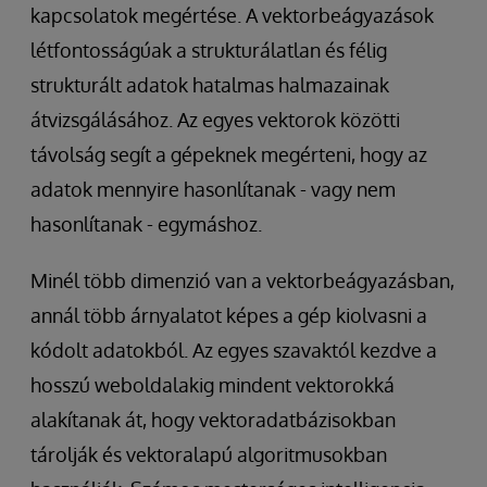
kapcsolatok megértése. A vektorbeágyazások
létfontosságúak a strukturálatlan és félig
strukturált adatok hatalmas halmazainak
átvizsgálásához. Az egyes vektorok közötti
távolság segít a gépeknek megérteni, hogy az
adatok mennyire hasonlítanak - vagy nem
hasonlítanak - egymáshoz.
Minél több dimenzió van a vektorbeágyazásban,
annál több árnyalatot képes a gép kiolvasni a
kódolt adatokból. Az egyes szavaktól kezdve a
hosszú weboldalakig mindent vektorokká
alakítanak át, hogy vektoradatbázisokban
tárolják és vektoralapú algoritmusokban