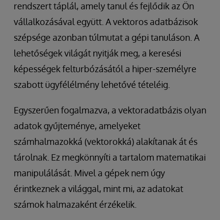
rendszert táplál, amely tanul és fejlődik az Ön
vállalkozásával együtt. A vektoros adatbázisok
szépsége azonban túlmutat a gépi tanuláson. A
lehetőségek világát nyitják meg, a keresési
képességek felturbózásától a hiper-személyre
szabott ügyfélélmény lehetővé tételéig.
Egyszerűen fogalmazva, a vektoradatbázis olyan
adatok gyűjteménye, amelyeket
számhalmazokká (vektorokká) alakítanak át és
tárolnak. Ez megkönnyíti a tartalom matematikai
manipulálását. Mivel a gépek nem úgy
érintkeznek a világgal, mint mi, az adatokat
számok halmazaként érzékelik.