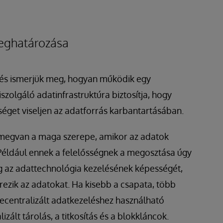
meghatározása
 és ismerjük meg, hogyan működik egy
szolgáló adatinfrastruktúra biztosítja, hogy
éget viseljen az adatforrás karbantartásában.
 megvan a maga szerepe, amikor az adatok
ó. Például ennek a felelősségnek a megosztása úgy
 az adattechnológia kezelésének képességét,
ezik az adatokat. Ha kisebb a csapata, több
ecentralizált adatkezeléshez használható
ált tárolás, a titkosítás és a blokkláncok.