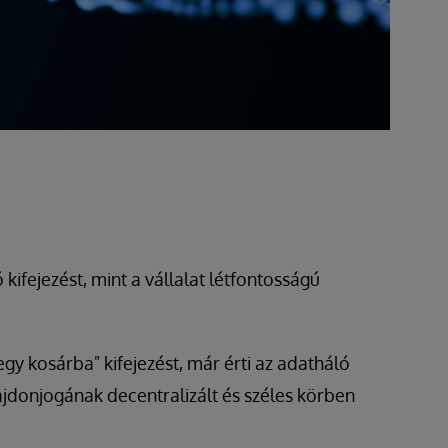
kifejezést, mint a vállalat létfontosságú
egy kosárba" kifejezést, már érti az adatháló
lajdonjogának decentralizált és széles körben