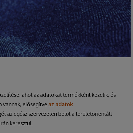
elítése, ahol az adatokat termékként kezelik, és
n vannak, elősegítve
az adatok
ét az egész szervezeten belül a területorientált
rán keresztül.