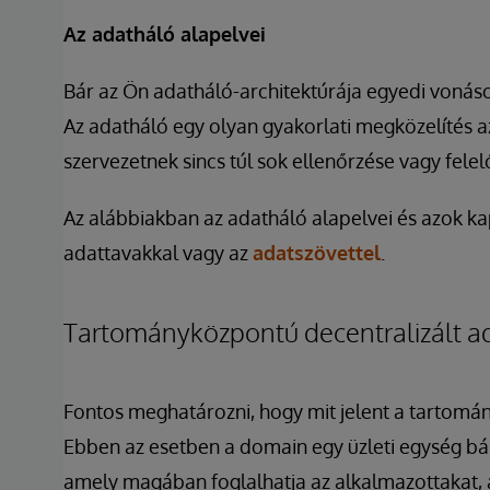
Az adatháló alapelvei
Bár az Ön adatháló-architektúrája egyedi vonáso
Az adatháló egy olyan gyakorlati megközelítés a
szervezetnek sincs túl sok ellenőrzése vagy fele
Az alábbiakban az adatháló alapelvei és azok ka
adattavakkal vagy az
adatszövettel
.
Tartományközpontú decentralizált ad
Fontos meghatározni, hogy mit jelent a tartomán
Ebben az esetben a domain egy üzleti egység b
amely magában foglalhatja az alkalmazottakat, a