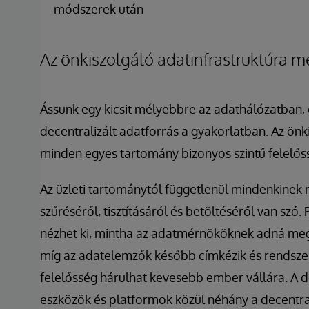
módszerek után
Az önkiszolgáló adatinfrastruktúra 
Ássunk egy kicsit mélyebbre az adathálózatban,
decentralizált adatforrás a gyakorlatban. Az önki
minden egyes tartomány bizonyos szintű felelőss
Az üzleti tartománytól függetlenül mindenkinek
szűréséről, tisztításáról és betöltéséről van sz
nézhet ki, mintha az adatmérnököknek adná meg
míg az adatelemzők később címkézik és rendszer
felelősség hárulhat kevesebb ember vállára. A d
eszközök és platformok közül néhány a decentraliz