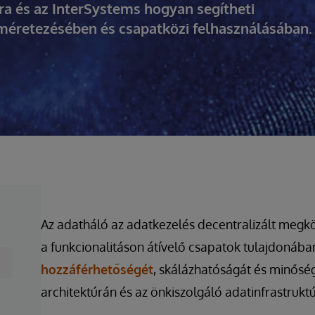
úra és az InterSystems hogyan segítheti
 méretezésében és csapatközi felhasználásában.
Az adatháló az adatkezelés decentralizált megköz
a funkcionalitáson átívelő csapatok tulajdonába
hozzáférhetőségét
, skálázhatóságát és minőség
architektúrán és az önkiszolgáló adatinfrastruktú