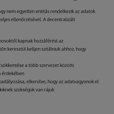
hogy nem egyetlen entitás rendelkezik az adatok
ljes ellenőrzésével. A decentralizált
nosoktól kapnak hozzáférést az
őn keresztül kelljen szitálniuk ahhoz, hogy
csökkentése a több szervezet közötti
a érdekében
kadályozása, elkerülve, hogy az adatvagyonok el
akiknek szükségük van rájuk