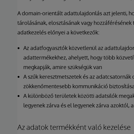
A domain-orientált adattulajdonlás azt jelenti, 
tárolásának, elosztásának vagy hozzáférésének te
adatkezelés előnyei a következők:
Az adatfogyasztók közvetlenül az adattulajdo
adattermékekhez, ahelyett, hogy több közvetít
megkapják, amire szükségük van
A szűk keresztmetszetek és az adatcsatornák 
zökkenőmentesebb kommunikáció biztosítás
A különböző területek közötti adatsilók mega
legyenek zárva és el legyenek zárva azoktól, 
Az adatok termékként való kezelése