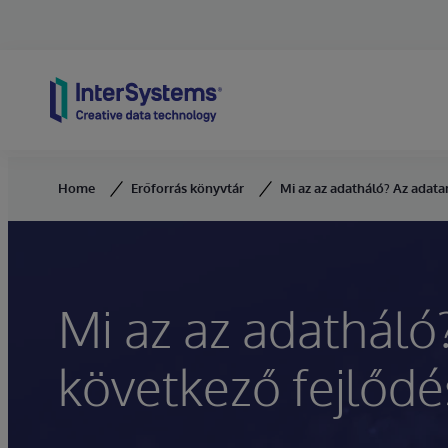
Skip to content
Home
Erőforrás könyvtár
Mi az az adatháló? Az adat
Mi az az adatháló
következő fejlőd