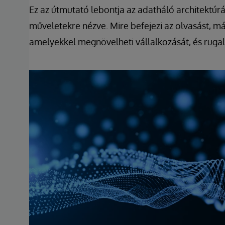
Ez az útmutató lebontja az adatháló architektúrát
műveletekre nézve. Mire befejezi az olvasást, má
amelyekkel megnövelheti vállalkozását, és rug