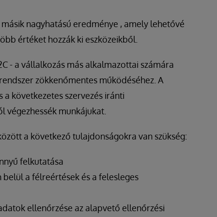
ló másik nagyhatású eredménye
, amely lehetővé
több értéket hozzák ki eszközeikből.
2C - a vállalkozás más alkalmazottai számára
a rendszer zökkenőmentes működéséhez. A
 következetes szervezés iránti
jól végezhessék munkájukat.
özött a következő tulajdonságokra van szükség:
nnyű felkutatása
belül a félreértések és a felesleges
adatok ellenőrzése az alapvető ellenőrzési