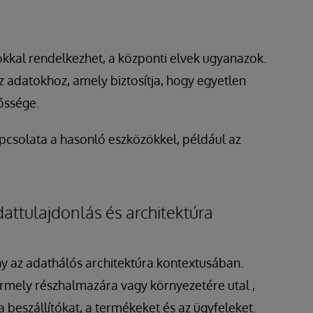
kkal rendelkezhet, a központi elvek ugyanazok.
z adatokhoz, amely biztosítja, hogy egyetlen
lőssége.
pcsolata a hasonló eszközökkel, például az
attulajdonlás és architektúra
y az adathálós architektúra kontextusában.
ármely részhalmazára vagy környezetére utal
,
 beszállítókat, a termékeket és az ügyfeleket.