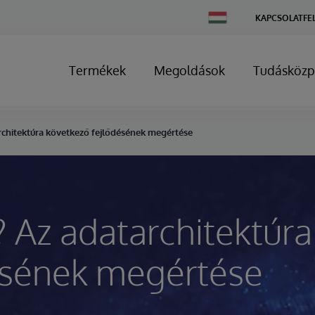
Change
KAPCSOLATFE
Country
Termékek
Megoldások
Tudásközp
architektúra következő fejlődésének megértése
? Az adatarchitektúra
ésének megértése