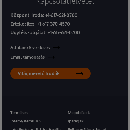
Kapcsolatfelvétel
Központi iroda:
+1-617-621-0700
Értékesítés:
+1-617-370-4570
Ügyfélszolgálat:
+1-617-621-0700
Általáno Skérdések
Email támogatás
Világméretű Irodák
Termékek
Megoldások
InterSystems IRIS
Iparágak
InterSystems IRIS for Health
Felhasználások Esetek