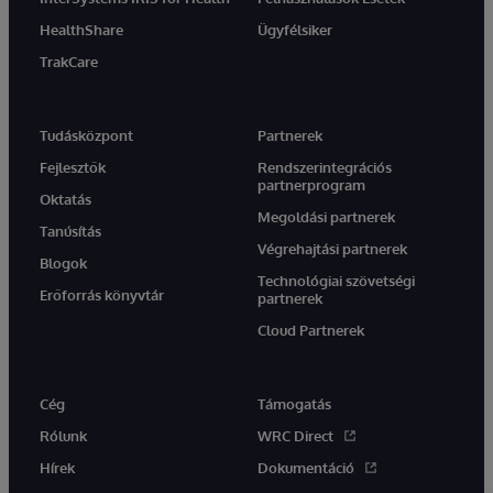
HealthShare
Ügyfélsiker
TrakCare
Tudásközpont
Partnerek
Fejlesztők
Rendszerintegrációs
partnerprogram
Oktatás
Megoldási partnerek
Tanúsítás
Végrehajtási partnerek
Blogok
Technológiai szövetségi
Erőforrás könyvtár
partnerek
Cloud Partnerek
Cég
Támogatás
Rólunk
WRC Direct
Hírek
Dokumentáció