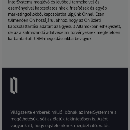
InterSystems meglévő és jövőbeli termékeivel és
eseményeivel kapcsolatos hírek, frissítések és egyéb
marketingcélokból kapcsolatba lépjünk Önnel. Ezen
túlmenően Ön hozzájárul ahhoz, hogy az Ön üzleti
kapcsolattartási adatait az Egyesült Államokban elhelyezett,
de az alkalmazandó adatvédelmi törvényeknek megfelelően
karbantartott CRM-megoldásunkba bevigyük.
Világszerte emberek milliói bíznak az InterSystemsre a
megélhetésük, sőt az életük tekintetében is. Azért
vagyunk itt, hogy ügyfeleinknek megbízható, valós