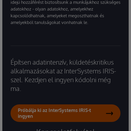
idejű hozzáférést biztosítsunk a munkájukhoz szükséges
adatokhoz - olyan adatokhoz, amelyekhez
kapcsolódhatnak, amelyeket megoszthatnak és
amelyekből tanulságokat vonhatnak le.
Építsen adatintenzív, küldetéskritikus
alkalmazásokat az InterSystems IRIS-
szel. Kezdjen el ingyen kódolni még
ma.
Próbálja ki az InterSystems IRIS-t
ingyen