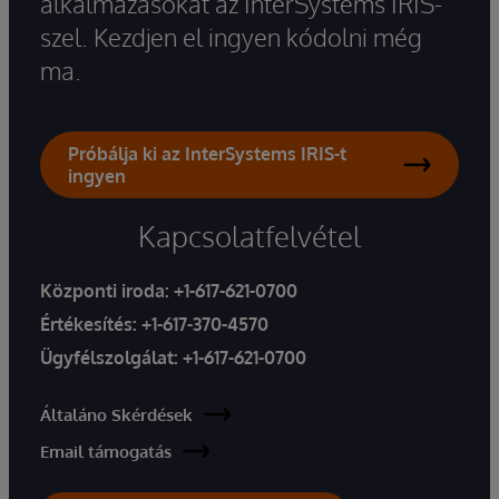
alkalmazásokat az InterSystems IRIS-
szel. Kezdjen el ingyen kódolni még
ma.
Próbálja ki az InterSystems IRIS-t
ingyen
Kapcsolatfelvétel
Központi iroda:
+1-617-621-0700
Értékesítés:
+1-617-370-4570
Ügyfélszolgálat:
+1-617-621-0700
Általáno Skérdések
Email támogatás