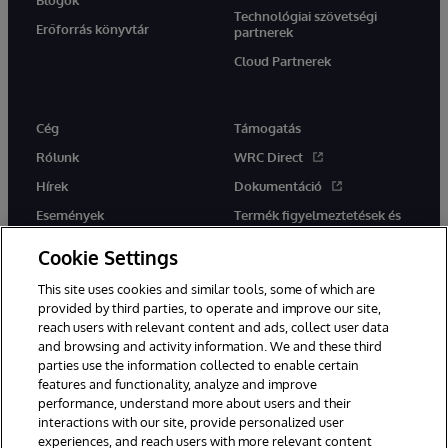
Technológiai szövetségi
Erőforrás könyvtár
partnerek
Cloud Partnerek
Cég
Támogatás
Rólunk
WRC Direct
Hírek
Dokumentáció
Események
Termék figyelmeztetések és
tanácsok
Karrier
Cookie Settings
This site uses cookies and similar tools, some of which are
provided by third parties, to operate and improve our site,
reach users with relevant content and ads, collect user data
and browsing and activity information. We and these third
parties use the information collected to enable certain
Ez a weboldal gépi fordítást használ. Bármilyen fordítási konfliktus
features and functionality, analyze and improve
esetén az oldal angol nyelvű változata élvez elsőbbséget.
performance, understand more about users and their
© 1996-2026 InterSystems Corporation, Boston, MA. Minden jog
fenntartva.
interactions with our site, provide personalized user
experiences, and reach users with more relevant content