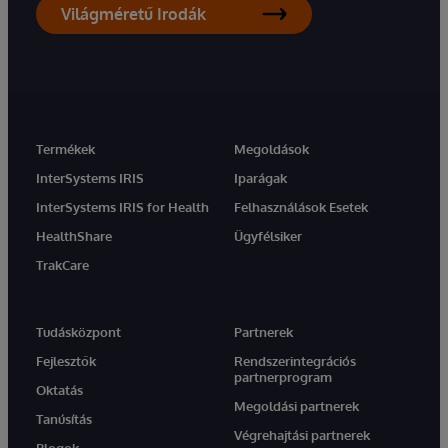
Világméretű Irodák
Termékek
Megoldások
InterSystems IRIS
Iparágak
InterSystems IRIS for Health
Felhasználások Esetek
HealthShare
Ügyfélsiker
TrakCare
Tudásközpont
Partnerek
Fejlesztők
Rendszerintegrációs
partnerprogram
Oktatás
Megoldási partnerek
Tanúsítás
Végrehajtási partnerek
Blogok