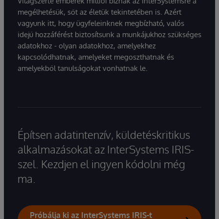
Világszerte emberek milliói bíznak az InterSystemsre a
megélhetésük, sőt az életük tekintetében is. Azért
vagyunk itt, hogy ügyfeleinknek megbízható, valós
idejű hozzáférést biztosítsunk a munkájukhoz szükséges
adatokhoz - olyan adatokhoz, amelyekhez
kapcsolódhatnak, amelyeket megoszthatnak és
amelyekből tanulságokat vonhatnak le.
Építsen adatintenzív, küldetéskritikus
alkalmazásokat az InterSystems IRIS-
szel. Kezdjen el ingyen kódolni még
ma.
Próbálja ki az InterSystems IRIS-t