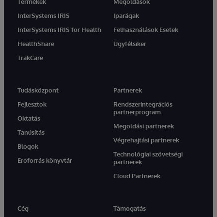
Termékek
Megoldások
InterSystems IRIS
Iparágak
InterSystems IRIS for Health
Felhasználások Esetek
HealthShare
Ügyfélsiker
TrakCare
Tudásközpont
Partnerek
Fejlesztők
Rendszerintegrációs
partnerprogram
Oktatás
Megoldási partnerek
Tanúsítás
Végrehajtási partnerek
Blogok
Technológiai szövetségi
Erőforrás könyvtár
partnerek
Cloud Partnerek
Cég
Támogatás