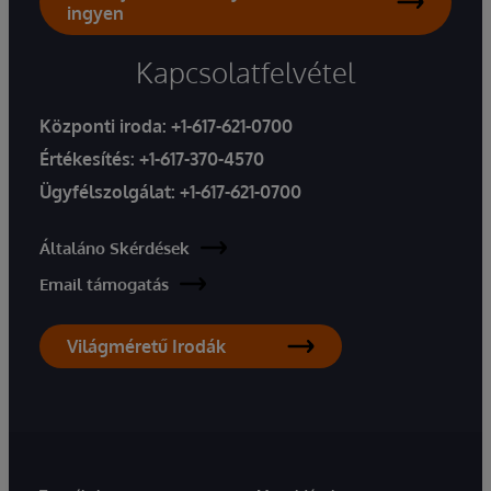
ingyen
Kapcsolatfelvétel
Központi iroda:
+1-617-621-0700
Értékesítés:
+1-617-370-4570
Ügyfélszolgálat:
+1-617-621-0700
Általáno Skérdések
Email támogatás
Világméretű Irodák