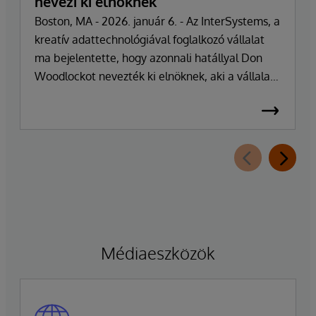
nevezi ki elnöknek
Boston, MA - 2026. január 6. - Az InterSystems, a
kreatív adattechnológiával foglalkozó vállalat
ma bejelentette, hogy azonnali hatállyal Don
Woodlockot nevezték ki elnöknek, aki a vállalat
napi működésének irányításáért felel. A
vállalatot több mint 47 éven át vezető Phillip
"Terry" Ragon alapító, tulajdonos és
vezérigazgató a napi irányítási feladatoktól
visszavonul, hogy a vállalat üzleti és
technológiai stratégiájának irányítására
összpontosíthasson. Ragon továbbra is
vezérigazgató marad, és szorosan
együttműködik a vezetői csapattal a
Médiaeszközök
zökkenőmentes átmenet biztosítása érdekében,
amely fenntartja a vállalat elkötelezettségét a
kiválóság és az ügyfelek sikere iránt.