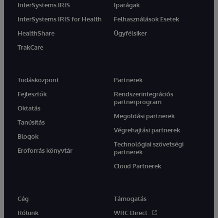
InterSystems IRIS
Iparágak
InterSystems IRIS for Health
Felhasználások Esetek
HealthShare
Ügyfélsiker
TrakCare
Tudásközpont
Partnerek
Fejlesztők
Rendszerintegrációs
partnerprogram
Oktatás
Megoldási partnerek
Tanúsítás
Végrehajtási partnerek
Blogok
Technológiai szövetségi
Erőforrás könyvtár
partnerek
Cloud Partnerek
Cég
Támogatás
Rólunk
WRC Direct