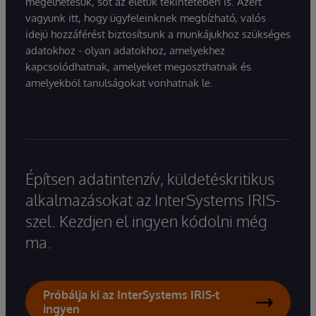
megélhetésük, sőt az életük tekintetében is. Azért
vagyunk itt, hogy ügyfeleinknek megbízható, valós
idejű hozzáférést biztosítsunk a munkájukhoz szükséges
adatokhoz - olyan adatokhoz, amelyekhez
kapcsolódhatnak, amelyeket megoszthatnak és
amelyekből tanulságokat vonhatnak le.
Építsen adatintenzív, küldetéskritikus
alkalmazásokat az InterSystems IRIS-
szel. Kezdjen el ingyen kódolni még
ma.
Próbálja ki az InterSystems IRIS-t
ingyen