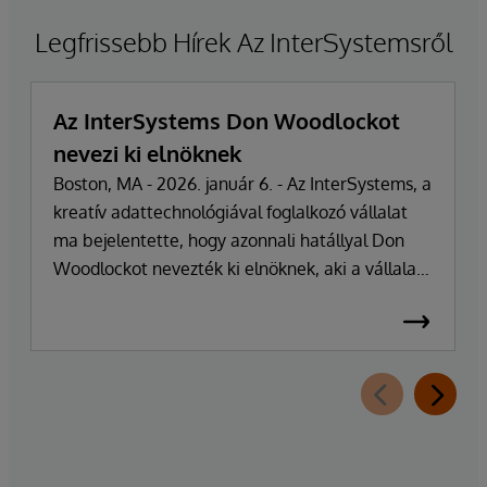
Legfrissebb Hírek Az InterSystemsről
Az InterSystems Don Woodlockot
nevezi ki elnöknek
Boston, MA - 2026. január 6. - Az InterSystems, a
kreatív adattechnológiával foglalkozó vállalat
ma bejelentette, hogy azonnali hatállyal Don
Woodlockot nevezték ki elnöknek, aki a vállalat
napi működésének irányításáért felel. A
vállalatot több mint 47 éven át vezető Phillip
"Terry" Ragon alapító, tulajdonos és
vezérigazgató a napi irányítási feladatoktól
visszavonul, hogy a vállalat üzleti és
technológiai stratégiájának irányítására
összpontosíthasson. Ragon továbbra is