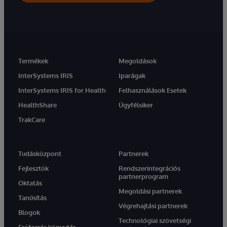
Termékek
Megoldások
InterSystems IRIS
Iparágak
InterSystems IRIS for Health
Felhasználások Esetek
HealthShare
Ügyfélsiker
TrakCare
Tudásközpont
Partnerek
Fejlesztők
Rendszerintegrációs
partnerprogram
Oktatás
Megoldási partnerek
Tanúsítás
Végrehajtási partnerek
Blogok
Technológiai szövetségi