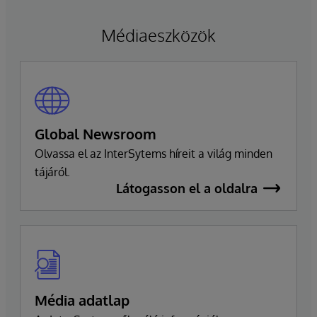
vezérigazgató marad, és szorosan
együttműködik a vezetői csapattal a
Médiaeszközök
zökkenőmentes átmenet biztosítása érdekében,
amely fenntartja a vállalat elkötelezettségét a
kiválóság és az ügyfelek sikere iránt.
Global Newsroom
Olvassa el az InterSytems híreit a világ minden
tájáról.
Látogasson el a oldalra
Média adatlap