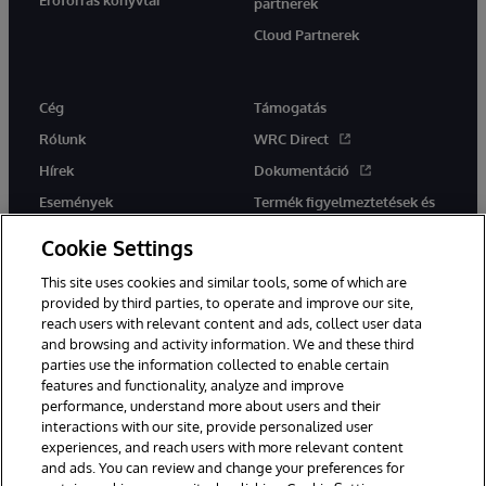
Erőforrás könyvtár
partnerek
Cloud Partnerek
Cég
Támogatás
Rólunk
WRC Direct
Hírek
Dokumentáció
Események
Termék figyelmeztetések és
tanácsok
Karrier
Cookie Settings
This site uses cookies and similar tools, some of which are
provided by third parties, to operate and improve our site,
reach users with relevant content and ads, collect user data
and browsing and activity information. We and these third
parties use the information collected to enable certain
Ez a weboldal gépi fordítást használ. Bármilyen fordítási konfliktus
features and functionality, analyze and improve
esetén az oldal angol nyelvű változata élvez elsőbbséget.
performance, understand more about users and their
© 1996-2026 InterSystems Corporation, Boston, MA. Minden jog
interactions with our site, provide personalized user
fenntartva.
experiences, and reach users with more relevant content
Értesítések/Feltételek és feltételek
Adatvédelmi nyilatkozat
and ads. You can review and change your preferences for
Garancia
Hozzáférhetőség