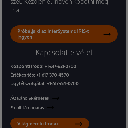
szel. Kezdjen el ingyen kódolni még
ma.
Próbálja ki az InterSystems IRIS-t
ingyen
Kapcsolatfelvétel
Központi iroda:
+1-617-621-0700
Értékesítés:
+1-617-370-4570
Ügyfélszolgálat:
+1-617-621-0700
Általáno Skérdések
Email támogatás
Világméretű Irodák