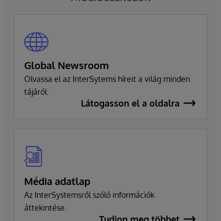
zökkenőmentes átmenet biztosítása érdekében,
amely fenntartja a vállalat elkötelezettségét a
kiválóság és az ügyfelek sikere iránt.
Global Newsroom
Olvassa el az InterSytems híreit a világ minden
tájáról.
Látogasson el a oldalra
Média adatlap
Az InterSystemsről szóló információk
áttekintése.
Tudjon meg többet