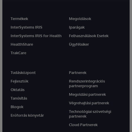
Termékek
Megoldások
InterSystems IRIS
Iparágak
InterSystems IRIS for Health
Felhasználások Esetek
HealthShare
Ügyfélsiker
TrakCare
Tudásközpont
Partnerek
Fejlesztők
Rendszerintegrációs
partnerprogram
Oktatás
Megoldási partnerek
Tanúsítás
Végrehajtási partnerek
Blogok
Technológiai szövetségi
Erőforrás könyvtár
partnerek
Cloud Partnerek