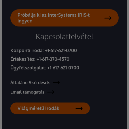
Próbálja ki az InterSystems IRIS-t
ingyen
Kapcsolatfelvétel
Központi iroda:
+1-617-621-0700
Értékesítés:
+1-617-370-4570
Ügyfélszolgálat:
+1-617-621-0700
Általáno Skérdések
Email támogatás
Világméretű Irodák