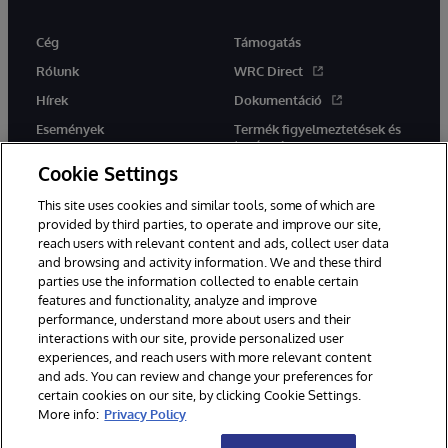
Cég
Támogatás
Rólunk
WRC Direct
Hírek
Dokumentáció
Események
Termék figyelmeztetések és
tanácsok
Karrier
Cookie Settings
This site uses cookies and similar tools, some of which are
provided by third parties, to operate and improve our site,
reach users with relevant content and ads, collect user data
and browsing and activity information. We and these third
parties use the information collected to enable certain
Ez a weboldal gépi fordítást használ. Bármilyen fordítási konfliktus
features and functionality, analyze and improve
esetén az oldal angol nyelvű változata élvez elsőbbséget.
performance, understand more about users and their
© 1996-2026 InterSystems Corporation, Boston, MA. Minden jog
fenntartva.
interactions with our site, provide personalized user
experiences, and reach users with more relevant content
Értesítések/Feltételek és feltételek
Adatvédelmi nyilatkozat
and ads. You can review and change your preferences for
Garancia
Hozzáférhetőség
certain cookies on our site, by clicking Cookie Settings.
More info:
Privacy Policy