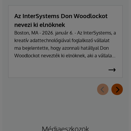
Az InterSystems Don Woodlockot
nevezi ki elnöknek
Boston, MA - 2026. január 6. - Az InterSystems, a
kreatív adattechnológiával foglalkozó vállalat
ma bejelentette, hogy azonnali hatállyal Don
Woodlockot nevezték ki elnöknek, aki a vállalat
napi működésének irányításáért felel. A
vállalatot több mint 47 éven át vezető Phillip
"Terry" Ragon alapító, tulajdonos és
vezérigazgató a napi irányítási feladatoktól
visszavonul, hogy a vállalat üzleti és
technológiai stratégiájának irányítására
összpontosíthasson. Ragon továbbra is
vezérigazgató marad, és szorosan
együttműködik a vezetői csapattal a
Médiaeszközök