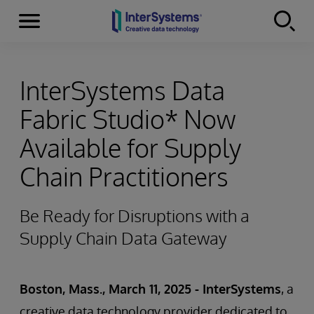
Menu
Skip to content
InterSystems Data
Fabric Studio* Now
Available for Supply
Chain Practitioners
Be Ready for Disruptions with a
Supply Chain Data Gateway
Boston, Mass., March 11, 2025 - InterSystems
, a
creative data technology provider dedicated to