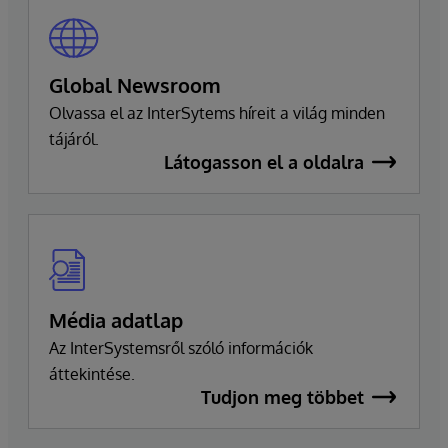
kiválóság és az ügyfelek sikere iránt.
Global Newsroom
Olvassa el az InterSytems híreit a világ minden
tájáról.
Látogasson el a oldalra
Média adatlap
Az InterSystemsről szóló információk
áttekintése.
Tudjon meg többet