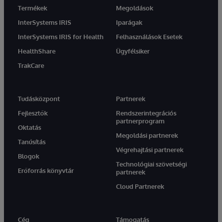
Termékek
Megoldások
InterSystems IRIS
Iparágak
InterSystems IRIS for Health
Felhasználások Esetek
HealthShare
Ügyfélsiker
TrakCare
Tudásközpont
Partnerek
Fejlesztők
Rendszerintegrációs
partnerprogram
Oktatás
Megoldási partnerek
Tanúsítás
Végrehajtási partnerek
Blogok
Technológiai szövetségi
Erőforrás könyvtár
partnerek
Cloud Partnerek
Cég
Támogatás