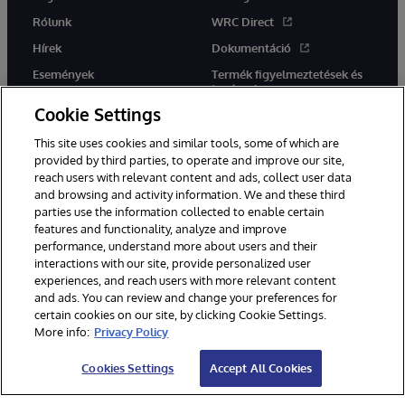
Rólunk
WRC Direct
Hírek
Dokumentáció
Események
Termék figyelmeztetések és
tanácsok
Karrier
Cookie Settings
This site uses cookies and similar tools, some of which are
provided by third parties, to operate and improve our site,
reach users with relevant content and ads, collect user data
and browsing and activity information. We and these third
parties use the information collected to enable certain
Ez a weboldal gépi fordítást használ. Bármilyen fordítási konfliktus
features and functionality, analyze and improve
esetén az oldal angol nyelvű változata élvez elsőbbséget.
performance, understand more about users and their
© 1996-2026 InterSystems Corporation, Boston, MA. Minden jog
fenntartva.
interactions with our site, provide personalized user
experiences, and reach users with more relevant content
Értesítések/Feltételek és feltételek
Adatvédelmi nyilatkozat
and ads. You can review and change your preferences for
Garancia
Hozzáférhetőség
certain cookies on our site, by clicking Cookie Settings.
More info:
Privacy Policy
Cookies Settings
Accept All Cookies