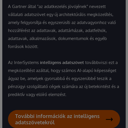
A Gartner által "az adatkezelés jövőjének" nevezett
vállalati adatszövet egy új architektúrális megközelítés,
amely felgyorsítja és egyszerűsíti az adatvagyonhoz való
hozzáférést az adattavak, adattárházak, adatfelhők,
adattavak, alkalmazások, dokumentumok és egyéb
források között.
Az InterSystems
intelligens adatszövet
továbbviszi ezt a
megközelítést azáltal, hogy számos AI-alapú képességet
ágyaz be, amelyek gyorsabbá és egyszerűbbé teszik a
pénzügyi szolgáltató cégek számára az új betekintést és a
prediktív vagy előíró elemzést.
További információk az intelligens
adatszövetekről