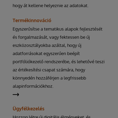
hogy át kellene helyeznie az adatokat.
Termékinnováció
Egyszerűsítse a tematikus alapok fejlesztését
és forgalmazását, vagy fektessen be új
eszközosztályokba azáltal, hogy új
adatforrásokat egyszerűen beépít
portfóliókezelő rendszerébe, és lehetővé teszi
az értékesítési csapat számára, hogy
könnyedén hozzáférjen a legfrissebb
alapinformációkhoz.
Ügyfélkezelés
Hozzon létre új digitális élményeket, és