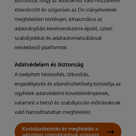
Biztosítsa, hogy az adatokhoz való hozzáférés
ellenőrzött és szigorúan az Ön irányelveinek
megfelelően történjen, kihasználva az
adatirányítási keretrendszerre épülő, üzleti
szabályokkal és adatautomatizálással
rendelkező platformot.
Adatvédelem és biztonság
A beépített hitelesítés, titkosítás,
engedélyezés és ellenőrizhetőség biztosítja az
ügyfelek adatvédelmi követelményeinek,
valamint a belső és szabályozási előírásoknak
való hamisíthatatlan megfelelést.
Kockázatkezelés és megfelelés a
pénzügyi szolgáltatások számára