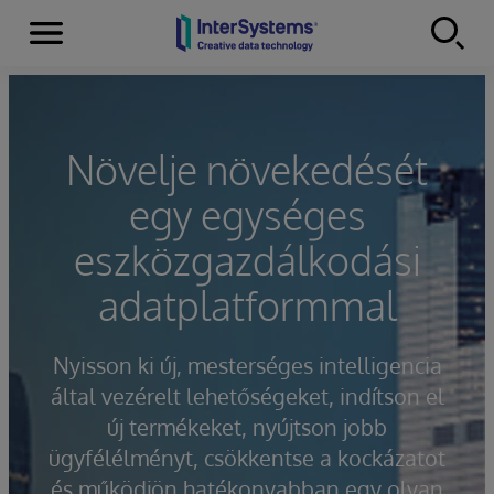
Menu
Skip to content
Növelje növekedését
egy egységes
eszközgazdálkodási
adatplatformmal
Nyisson ki új, mesterséges intelligencia
által vezérelt lehetőségeket, indítson el
új termékeket, nyújtson jobb
ügyfélélményt, csökkentse a kockázatot
és működjön hatékonyabban egy olyan