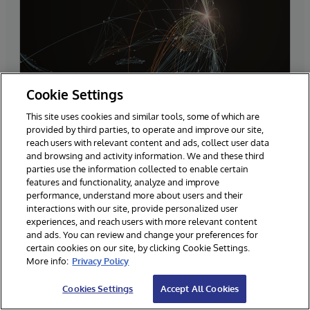
Cookie Settings
This site uses cookies and similar tools, some of which are
InterSystems IRIS
provided by third parties, to operate and improve our site,
reach users with relevant content and ads, collect user data
Az InterSystems IRIS® egy felhőalapú, nagy
and browsing and activity information. We and these third
teljesítményű adatplatform, amelyet úgy
parties use the information collected to enable certain
terveztek, hogy a különböző rendszerek és silók
features and functionality, analyze and improve
performance, understand more about users and their
közötti élő adatok összekapcsolásával
interactions with our site, provide personalized user
megkönnyítse a küldetéskritikus folyamatokat
experiences, and reach users with more relevant content
and ads. You can review and change your preferences for
támogató alkalmazások létrehozását.
certain cookies on our site, by clicking Cookie Settings.
More info:
Privacy Policy
Cookies Settings
Accept All Cookies