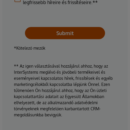
legfrissebb híreire és frissítéseire.**
Submit
*Kötelező mezők
** Az igen választásával hozzájárul ahhoz, hogy az
InterSystems meglévő és jövőbeli termékeivel és
eseményeivel kapcsolatos hírek, frissítések és egyéb
marketingcélokból kapcsolatba lépjünk Önnel. Ezen
túlmenően Ön hozzájárul ahhoz, hogy az Ön üzleti
kapcsolattartási adatait az Egyesült Államokban
elhelyezett, de az alkalmazandó adatvédelmi
törvényeknek megfelelően karbantartott CRM-
megoldásunkba bevigyük.