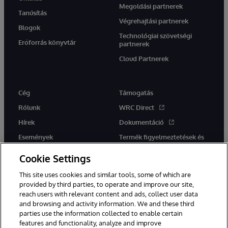
Megoldási partnerek
Tanúsítás
Végrehajtási partnerek
Blogok
Technológiai szövetségi
Erőforrás könyvtár
partnerek
Cloud Partnerek
Cég
Támogatás
Rólunk
WRC Direct
Hírek
Dokumentáció
Események
Termék figyelmeztetések és
tanácsok
Karrier
Cookie Settings
This site uses cookies and similar tools, some of which are
provided by third parties, to operate and improve our site,
reach users with relevant content and ads, collect user data
and browsing and activity information. We and these third
parties use the information collected to enable certain
Ez a weboldal gépi fordítást használ. Bármilyen fordítási konfliktus
features and functionality, analyze and improve
esetén az oldal angol nyelvű változata élvez elsőbbséget.