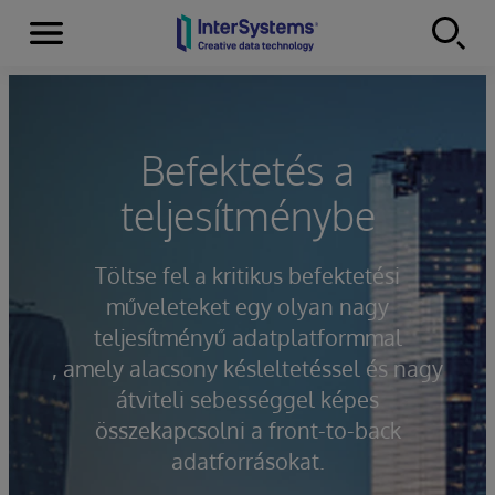
Menu
Skip to content
Befektetés a
teljesítménybe
Töltse fel a kritikus befektetési
műveleteket egy olyan nagy
teljesítményű adatplatformmal
, amely alacsony késleltetéssel és nagy
átviteli sebességgel képes
összekapcsolni a front-to-back
adatforrásokat.