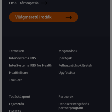
Email támogatás
Világméretű Irodák
Termékek
Megoldások
InterSystems IRIS
Iparágak
InterSystems IRIS for Health
Felhasználások Esetek
HealthShare
Ügyfélsiker
TrakCare
Tudásközpont
Partnerek
Fejlesztők
Rendszerintegrációs
partnerprogram
Oktatás