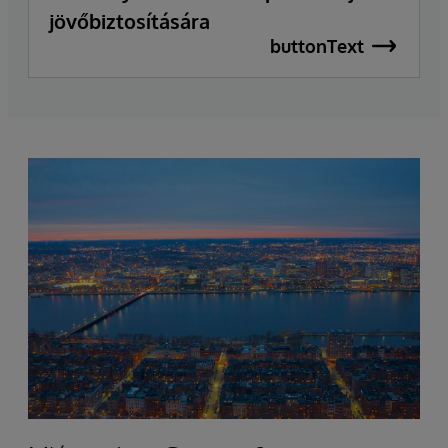
jövőbiztosítására
buttonText