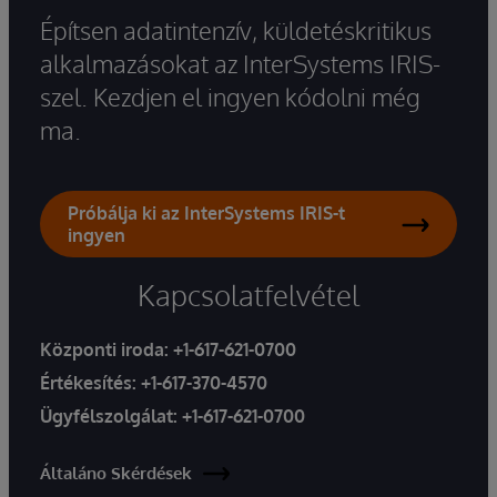
Építsen adatintenzív, küldetéskritikus
alkalmazásokat az InterSystems IRIS-
szel. Kezdjen el ingyen kódolni még
ma.
Próbálja ki az InterSystems IRIS-t
ingyen
Kapcsolatfelvétel
Központi iroda:
+1-617-621-0700
Értékesítés:
+1-617-370-4570
Ügyfélszolgálat:
+1-617-621-0700
Általáno Skérdések