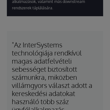
alkalmazások, valamint más downstream
rendszerek táplálására.
"Az InterSystems
technológiája rendkívül
magas adatfelvételi
sebességet biztosított
számunkra, miközben
villámgyors választ adott a
kereskedési adatokat
használó több száz
ügyfélalkalmazás