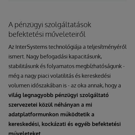
Bank
Chooses
A pénzügyi szolgáltatások
InterSystems
befektetési műveleteiről
IRIS
to
Az InterSystems technológiája a teljesítményéről
Future-
ismert. Nagy befogadási kapacitásunk,
Proof
stabilitásunk és folyamatos megbízhatóságunk -
its
még a nagy piaci volatilitás és kereskedési
Equity
volumen időszakában is - az oka annak, hogy a
Trading
világ legnagyobb pénzügyi szolgáltató
Platform
szervezetei közül néhányan a mi
adatplatformunkon működtetik a
kereskedési, kockázati és egyéb befektetési
műveleteket
.