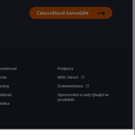
Celosvětové kanceláře
polečnost
Podpora
 nás
WRC Direct
právy
Dokumentace
dálosti
Upozornění a rady týkající se
produktů
ariéra