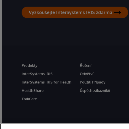
Vyzkoušejte InterSystems IRIS zdarma
Produkty
Řešení
InterSystems IRIS
Odvětví
InterSystems IRIS for Health
Použití Případy
HealthShare
Úspěch zákazníků
TrakCare