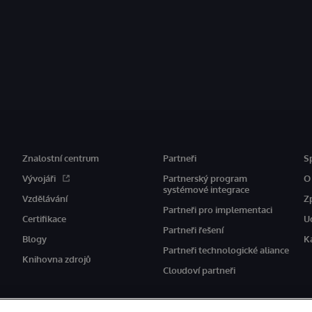
Znalostní centrum
Partneři
S
Vývojáři
Partnerský program
O
systémové integrace
Vzdělávání
Z
Partneři pro implementaci
Certifikace
U
Partneři řešení
Blogy
K
Partneři technologické aliance
Knihovna zdrojů
Cloudoví partneři