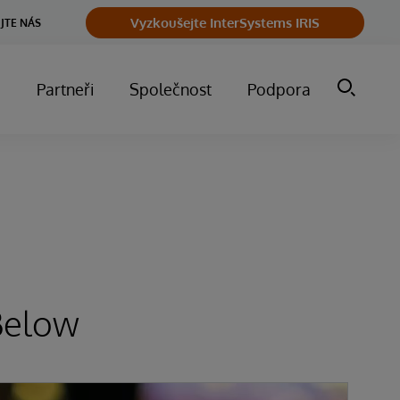
Vyzkoušejte InterSystems IRIS
JTE NÁS
m
Partneři
Společnost
Podpora
Below