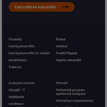
Celosvětové kanceláře
Produkty
Řešení
InterSystems IRIS
Odvětví
InterSystems IRIS for Health
Použití Případy
HealthShare
Úspěch zákazníků
TrakCare
Znalostní centrum
Partneři
Vývojáři
Partnerský program
systémové integrace
Vzdělávání
Partneři pro implementaci
Certifikace