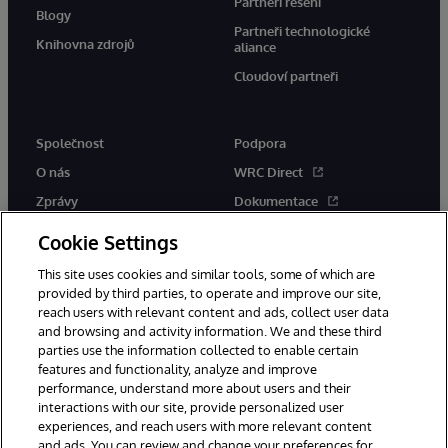
Partneři řešení
Blogy
Partneři technologické
Knihovna zdrojů
aliance
Cloudoví partneři
Společnost
Podpora
O nás
WRC Direct
Zprávy
Dokumentace
Události
Upozornění a rady týkající se
Cookie Settings
produktů
Kariéra
This site uses cookies and similar tools, some of which are
provided by third parties, to operate and improve our site,
reach users with relevant content and ads, collect user data
and browsing and activity information. We and these third
parties use the information collected to enable certain
features and functionality, analyze and improve
performance, understand more about users and their
© 1996-2026 InterSystems Corporation, Boston, MA. Všechna práva
vyhrazena.
interactions with our site, provide personalized user
experiences, and reach users with more relevant content
Oznámení/podmínky a pravidla
and ads. You can review and change your preferences for