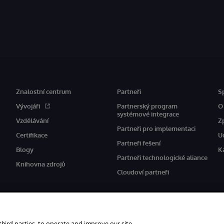
Znalostní centrum
Partneři
S
Vývojáři
Partnerský program
O
systémové integrace
Vzdělávání
Z
Partneři pro implementaci
Certifikace
U
Partneři řešení
Blogy
K
Partneři technologické aliance
Knihovna zdrojů
Cloudoví partneři
third parties, to operate and improve our site,