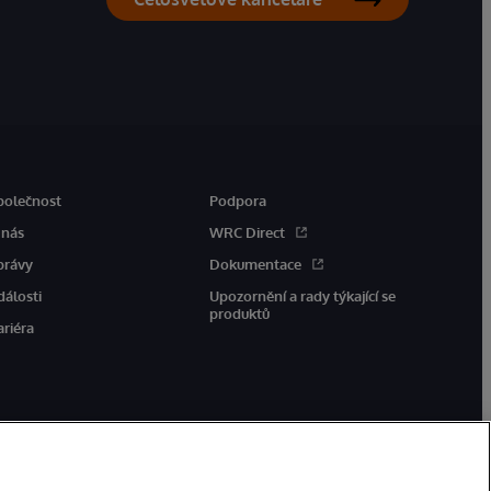
polečnost
Podpora
 nás
WRC Direct
právy
Dokumentace
dálosti
Upozornění a rady týkající se
produktů
ariéra