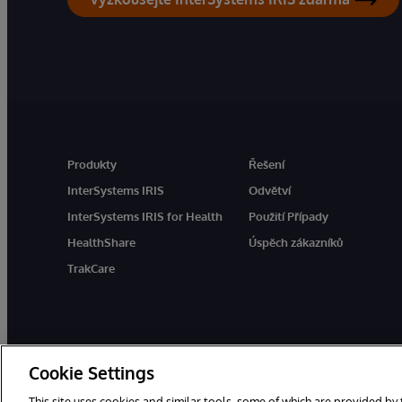
Produkty
Řešení
InterSystems IRIS
Odvětví
InterSystems IRIS for Health
Použití Případy
HealthShare
Úspěch zákazníků
TrakCare
Cookie Settings
This site uses cookies and similar tools, some of which are provided by 