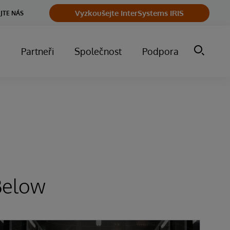
Vyzkoušejte InterSystems IRIS
JTE NÁS
m
Partneři
Společnost
Podpora
Below