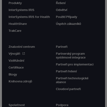
Produkty
Řešení
InterSystems IRIS
Odvětví
InterSystems IRIS for Health
Použití Případy
HealthShare
Úspěch zákazníků
TrakCare
Znalostní centrum
Partneři
Vývojáři
Partnerský program
systémové integrace
Vzdělávání
Partneři pro implementaci
Certifikace
Partneři řešení
Blogy
Partneři technologické
Knihovna zdrojů
aliance
Cloudoví partneři
Společnost
Podpora