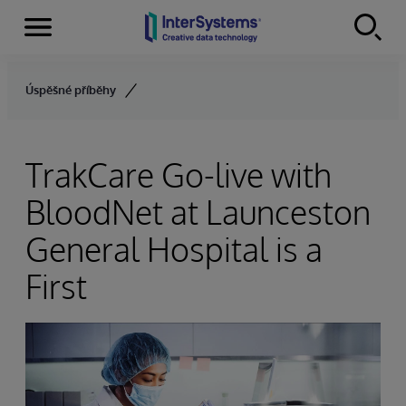
Menu
Skip to content
Úspěšné příběhy
TrakCare Go-live with
BloodNet at Launceston
General Hospital is a
First