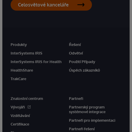
Celosvětové kanceláře
Produkty
Řešení
InterSystems IRIS
Odvětví
InterSystems IRIS for Health
Použití Případy
HealthShare
Úspěch zákazníků
TrakCare
Znalostní centrum
Partneři
Vývojáři
Partnerský program
systémové integrace
Vzdělávání
Partneři pro implementaci
Certifikace
Partneři řešení