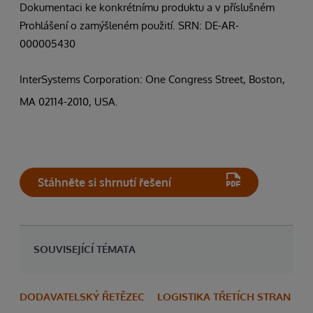
Požádat
Dokumentaci ke konkrétnímu produktu a v příslušném
Prohlášení o zamýšleném použití. SRN: DE-AR-
o
000005430
ukázku
InterSystems Corporation: One Congress Street, Boston,
MA 02114-2010, USA.
Stáhněte si shrnutí řešení
SOUVISEJÍCÍ TÉMATA
DODAVATELSKÝ ŘETĚZEC
LOGISTIKA TŘETÍCH STRAN