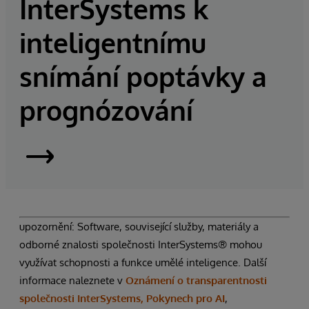
InterSystems k
inteligentnímu
snímání poptávky a
prognózování
InterSystems
Supply
Chain
upozornění: Software, související služby, materiály a
odborné znalosti společnosti InterSystems® mohou
Orchestrator
využívat schopnosti a funkce umělé inteligence. Další
informace naleznete v
Oznámení o transparentnosti
|
společnosti InterSystems, Pokynech pro AI
,