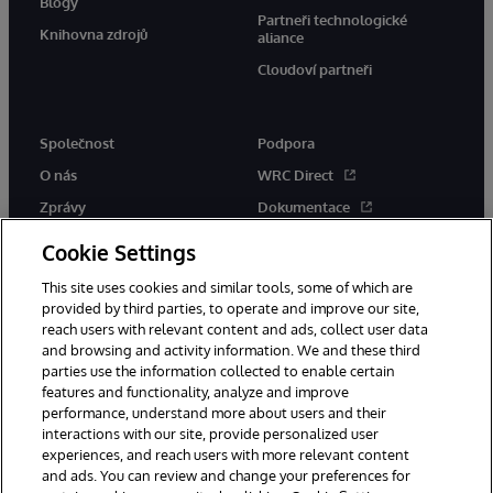
Blogy
Partneři technologické
Knihovna zdrojů
aliance
Cloudoví partneři
Společnost
Podpora
O nás
WRC Direct
Zprávy
Dokumentace
Události
Upozornění a rady týkající se
Cookie Settings
produktů
Kariéra
This site uses cookies and similar tools, some of which are
provided by third parties, to operate and improve our site,
reach users with relevant content and ads, collect user data
and browsing and activity information. We and these third
parties use the information collected to enable certain
features and functionality, analyze and improve
performance, understand more about users and their
© 1996-2026 InterSystems Corporation, Boston, MA. Všechna práva
vyhrazena.
interactions with our site, provide personalized user
experiences, and reach users with more relevant content
Oznámení/podmínky a pravidla
and ads. You can review and change your preferences for