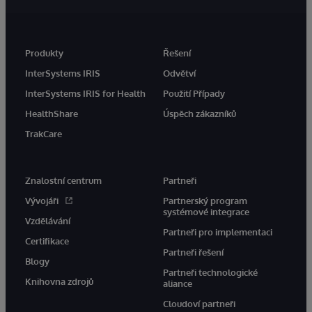
Produkty
Řešení
InterSystems IRIS
Odvětví
InterSystems IRIS for Health
Použití Případy
HealthShare
Úspěch zákazníků
TrakCare
Znalostní centrum
Partneři
Vývojáři
Partnerský program
systémové integrace
Vzdělávání
Partneři pro implementaci
Certifikace
Partneři řešení
Blogy
Partneři technologické
Knihovna zdrojů
aliance
Cloudoví partneři