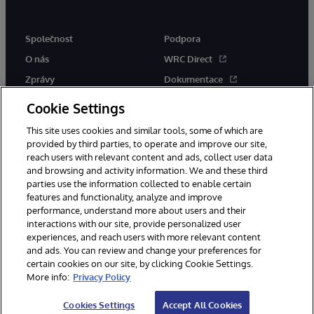
Společnost
Podpora
O nás
WRC Direct
Zprávy
Dokumentace
Události
Upozornění a rady týkající se
Cookie Settings
produktů
Kariéra
This site uses cookies and similar tools, some of which are
provided by third parties, to operate and improve our site,
reach users with relevant content and ads, collect user data
and browsing and activity information. We and these third
parties use the information collected to enable certain
features and functionality, analyze and improve
performance, understand more about users and their
© 1996-2026 InterSystems Corporation, Boston, MA. Všechna práva
interactions with our site, provide personalized user
vyhrazena.
experiences, and reach users with more relevant content
Oznámení/podmínky a pravidla
and ads. You can review and change your preferences for
Prohlášení o ochraně osobních údajů
Záruka
Přístupnost
certain cookies on our site, by clicking Cookie Settings.
More info:
Privacy Policy
Cookies Settings
Accept All Cookies