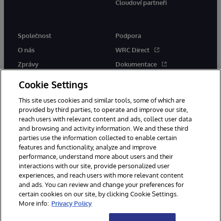
Cloudoví partneři
Společnost
Podpora
O nás
WRC Direct
Zprávy
Dokumentace
Události
Upozornění a rady týkající se
Cookie Settings
produktů
Kariéra
This site uses cookies and similar tools, some of which are
provided by third parties, to operate and improve our site,
reach users with relevant content and ads, collect user data
and browsing and activity information. We and these third
parties use the information collected to enable certain
features and functionality, analyze and improve
performance, understand more about users and their
© 1996-2026 InterSystems Corporation, Boston, MA. Všechna práva
interactions with our site, provide personalized user
vyhrazena.
experiences, and reach users with more relevant content
Oznámení/podmínky a pravidla
and ads. You can review and change your preferences for
Prohlášení o ochraně osobních údajů
Záruka
Přístupnost
certain cookies on our site, by clicking Cookie Settings.
More info:
Privacy Policy