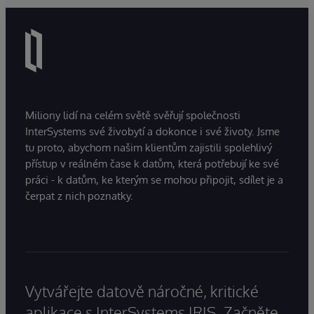
Miliony lidí na celém světě svěřují společnosti
InterSystems své živobytí a dokonce i své životy. Jsme
tu proto, abychom našim klientům zajistili spolehlivý
přístup v reálném čase k datům, která potřebují ke své
práci - k datům, ke kterým se mohou připojit, sdílet je a
čerpat z nich poznatky.
Vytvářejte datově náročné, kritické
aplikace s InterSystems IRIS. Začněte