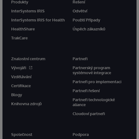
Produkty
Řešení
InterSystems IRIS
Odvětví
InterSystems IRIS for Health
Použití Případy
HealthShare
Úspěch zákazníků
TrakCare
Znalostní centrum
Partneři
Vývojáři
Partnerský program
systémové integrace
Vzdělávání
Partneři pro implementaci
Certifikace
Partneři řešení
Blogy
Partneři technologické
Knihovna zdrojů
aliance
Cloudoví partneři
Společnost
Podpora